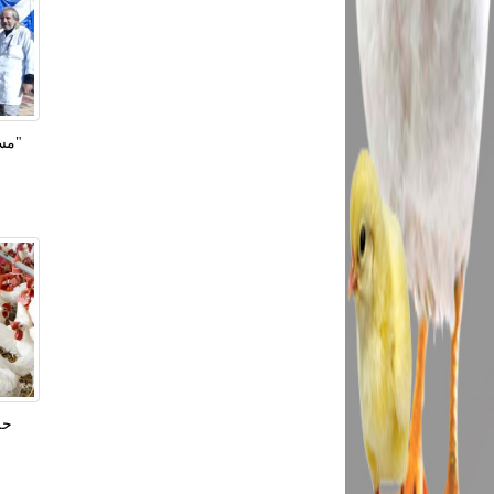
"مست
حل