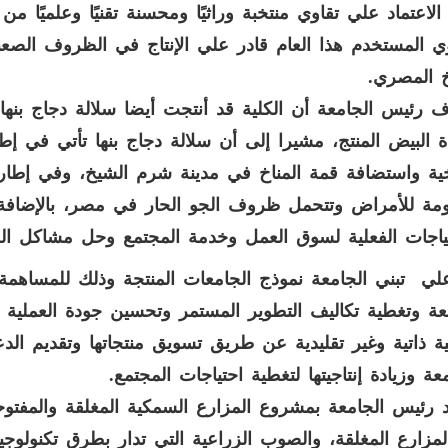
الاعتماد علي تقاوي منتخبة وراثيًا ومحسنة تقنيًا وعلميًا 
وي المستخدم هذا العام قادر علي الإنتاج في الظروف الصعب
خ المصري
.
 رئيس الجامعة أن الكلية قد أنتجت أيضا سلالة دجاج بنه
 البيض المنتج، مشيرا إلى أن سلالة دجاج بنها تأتي في إطا
خية واستضافة قمة المناخ في مدينة شرم الشيخ، وفي إطار إس
مة للأمراض وتتحمل ظروف الجو الحار في مصر، بالإضافة 
تياجات الفعلية لسوق العمل وخدمة المجتمع وحل مشاكل الص
لي تبني الجامعة نموذج الجامعات المنتجة وذلك للمساهم
عة وتغطية تكاليف التطوير المستمر وتحسين جودة العملية 
ية ذاتية وغير تقليدية عن طريق تسويق منتجاتها وتقديم الدع
معة وزيادة إنتاجيتها لتغطية احتياجات المجتمع
.
 رئيس الجامعة بمشروع المزارع السمكية المغلقة والمفتو
مزارع المغلقة، والصوب الزراعية التي تدار بطرق تكنولوجية