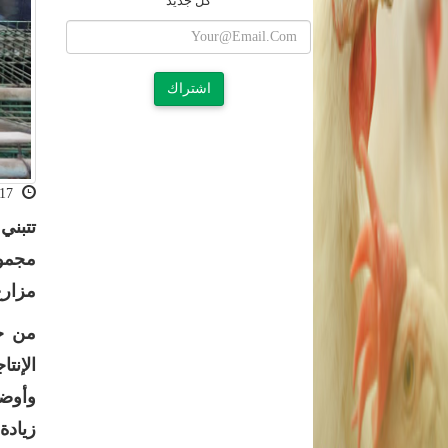
كل جديد
اشتراك
2022-11-17 08:41:18
تتبني
مجموع
مزار
الإنتاجية هي جيزة 171 و
وأوضح