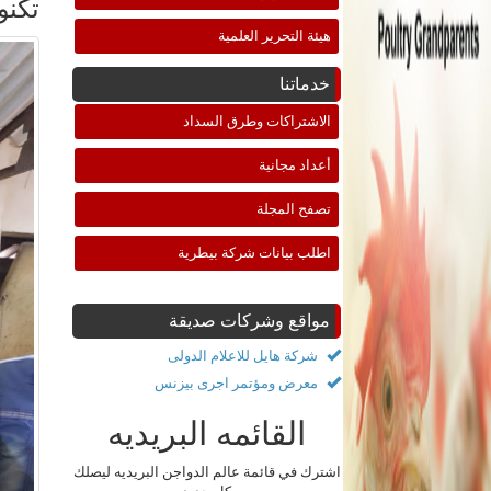
تكنو
هيئة التحرير العلمية
خدماتنا
الاشتراكات وطرق السداد
أعداد مجانية
تصفح المجلة
اطلب بيانات شركة بيطرية
مواقع وشركات صديقة
شركة هايل للاعلام الدولى
معرض ومؤتمر اجرى بيزنس
القائمه البريديه
اشترك في قائمة عالم الدواجن البريديه ليصلك