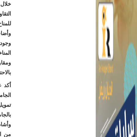
خلال 
التقا
للمنا
وأضاف
وجودة
المنا
ومقاو
بالاح
أكد ع
الجام
تمويل
بالجا
وأشاد
من ال