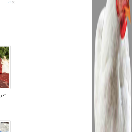
×
›
‹
تعر