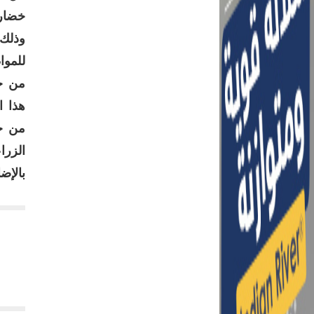
خضار 
وذلك 
للموا
من جا
هذا ا
من خل
الزرا
بالإض