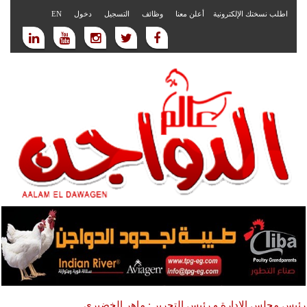
اطلب نسختك الإلكترونية
أعلن معنا
وظائف
التسجيل
دخول
EN
رئيس مجلس الادارة و رئيس التحرير : ماهر الخضيري