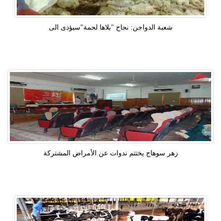
شعبة الدواجن: نجاح "بلاها لحمة"سيؤدى الى
زهر سوهاج يختتم ندوات عن الأمراض المشتركة