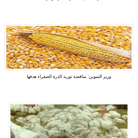
وزير التموين: مناقصة توريد الذرة الصفراء هدفها