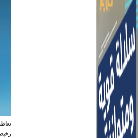
تعاظم
رخيص