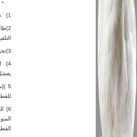
1) تفضيل الذكور لتلقيح اناث بعينها دون أخري وبالتالى يزيد البيض الغير مخصب.
2)ظاهره النقر (
التلقي
3)تجمع الذكور في جانب معين من العنبر و ترك الجانب الأخر
4) ا
يفشل 
5 )إ
للقطع
6) ا
المنو
القطي