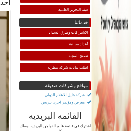
احدث
هيئة التحرير العلمية
خدماتنا
الاشتراكات وطرق السداد
أعداد مجانية
تصفح المجلة
اطلب بيانات شركة بيطرية
مواقع وشركات صديقة
شركة هايل للاعلام الدولى
معرض ومؤتمر اجرى بيزنس
القائمه البريديه
اشترك في قائمة عالم الدواجن البريديه ليصلك