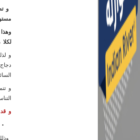
و تصد
مستوي
وهذا 
لكلا م
و لذل
دجاج 
السائ
و تتم
التنا
و قد 
وذلك 