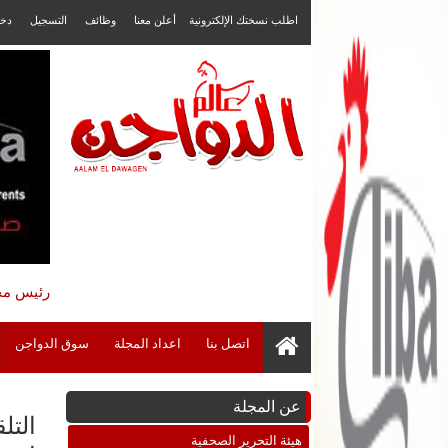
اطلب نسختك الإلكترونية
أعلن معنا
وظائف
التسجيل
دخ
رئيس مجل
اتصل بنا
اعداد المجلة
سوق الدواجن
عن المجلة
التل
هيئة التحرير الصحفية