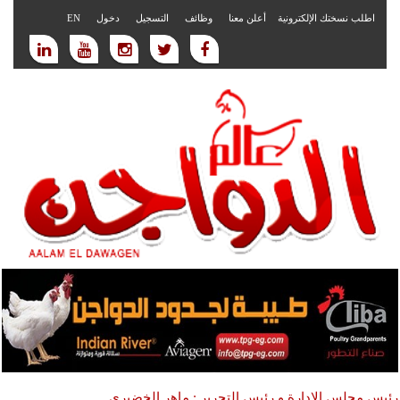
اطلب نسختك الإلكترونية
أعلن معنا
وظائف
التسجيل
دخول
EN
رئيس مجلس الادارة و رئيس التحرير : ماهر الخضيري