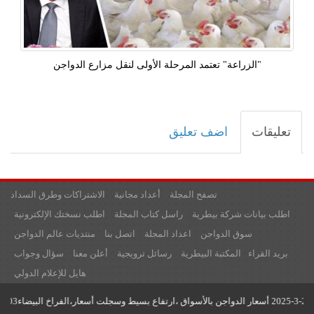
"الزراعة" تعتمد المرحلة الأولى لنقل مزارع الدواجن
تعليقات
اضف تعليق
تصفح المجلة
أعداد مجانية
الاشتراكات وطرق السداد
اطلب بيانات شركة بيطرية
راسل كتاب المجلة
اطلب نسختك الإلكترونية
سوق الدواجن
اعداد المجلة
اتصل بنا
منتديات عالم الدواجن
بريد القراء
المكتبة البيطرية
رسائل ترويجية
أعلن معنا
سؤال وجواب
هايل للإعلام الدولي
جميع حقوق النشر محفوظة لدى مؤسسة عالم الدواجن