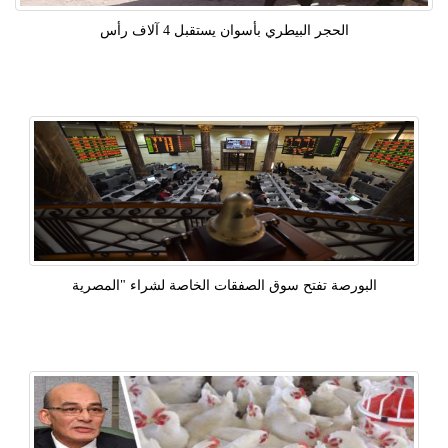
الحجر البيطري بأسوان يستقبل 4 آلاف رأس
البورصة تفتح سوق الصفقات الخاصة لشراء "المصرية