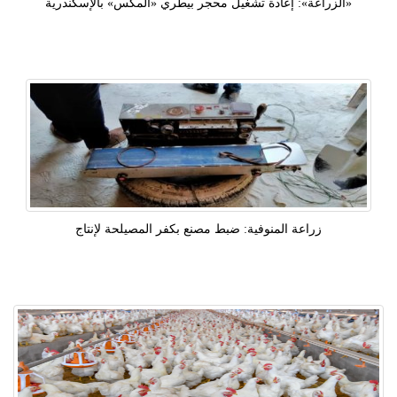
«الزراعة»: إعادة تشغيل محجر بيطري «المكس» بالإسكندرية
زراعة المنوفية: ضبط مصنع بكفر المصيلحة لإنتاج