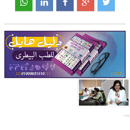
×
›
‹