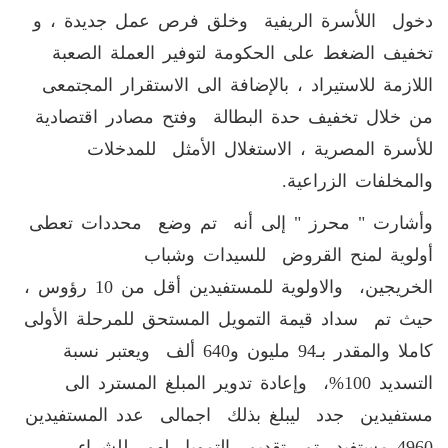
دخول اللأسرة الريفية وخلق فرص عمل جديدة ، و
تخفيف الضغط على الحكومة لتوفير العملة الصعبة
اللازمة للاستيراد ، بالإضافة الى الاستقرار المجتمعى
من خلال تخفيف حدة البطالة وفتح مصادر اقتصادية
للأسرة المصرية ، الاستغلال الأمثل للمدخلات
والمخلفات الزراعية.
وأشارت " محرز " إلى أنه تم وضع محددات تعطى
أولوية لمنح القروض للسيدات وشباب
الخريجين، والاولوية للمستفيدين أقل من 10 رؤوس ،
حيث تم سداد قيمة التمويل المستحق للمرحلة الأولى
كاملا والمقدر بـ94 مليون و640 ألف ويعتبر نسبة
التسديد 100%، وإعادة تدوير المبلغ المسترد الى
مستفيدين جدد ليبلغ بذلك اجمالى عدد المستفيدين
4960 مستفيد تم تقديم التمويل لهم للشراء