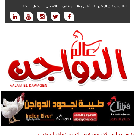
اطلب نسختك الإلكترونية
أعلن معنا
وظائف
التسجيل
دخول
EN
رئيس مجلس الادارة و رئيس التحرير : ماهر الخضيري