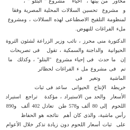
محاور من بينها ، احياء مشروع " البتلو " ،
و مشروع تحسين السلالات المحلية المصرية وفقا
لمنظومة التلقيح الاصطناعى لهذه السلالات ، ومشروع
ملء الفراغات للنهوض.
الدكتورة منى محرز ، نائب وزير الزراعة لشئون الثروة
الحيوانية والداجنة والسمكية ، تقول فى تصريحات
إن ما حدث فى إحياء مشروع "البتلو" ، وكذلك ما
تم فى مشروع مل ء الفراغات لحظائر
الماشية وتغير فى
خريطة الإنتاج الحيوانى ساعد فى ثبات
الأسعار والحد من الاستيراد ، مؤكدة تراجع استيراد
اللحوم إلى 80 ألف و578 طن تعادل 402 ألف و890
رأس ماشية، والذى كان أهم نتائجه هو الحفاظ
على ثبات أسعار اللحوم دون زيادة تذكر خلال الأعوام