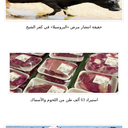
حقيقة انتشار مرض «البروسيلا» في كفر الشيخ
استيراد 63 ألف طن من اللحوم والأسماك