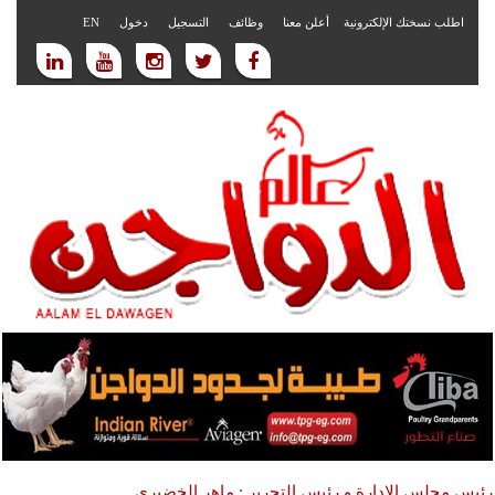
اطلب نسختك الإلكترونية
أعلن معنا
وظائف
التسجيل
دخول
EN
رئيس مجلس الادارة و رئيس التحرير : ماهر الخضيري