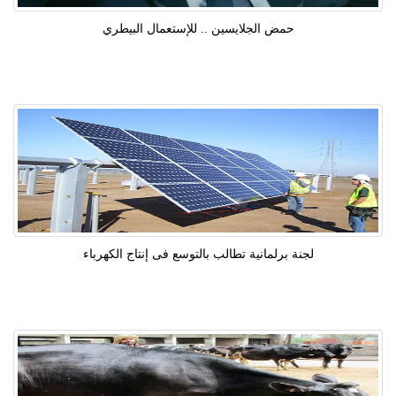
حمض الجلايسين .. للإستعمال البيطري
لجنة برلمانية تطالب بالتوسع فى إنتاج الكهرباء