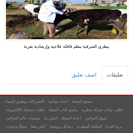
بيطري الشرقية ينظم قافلة علاجية وإرشادية بقرية
تعليقات
اضف تعليق
تصفح المجلة
أعداد مجانية
الاشتراكات وطرق السداد
اطلب بيانات شركة بيطرية
راسل كتاب المجلة
اطلب نسختك الإلكترونية
سوق الدواجن
اعداد المجلة
اتصل بنا
منتديات عالم الدواجن
بريد القراء
المكتبة البيطرية
رسائل ترويجية
أعلن معنا
سؤال وجواب