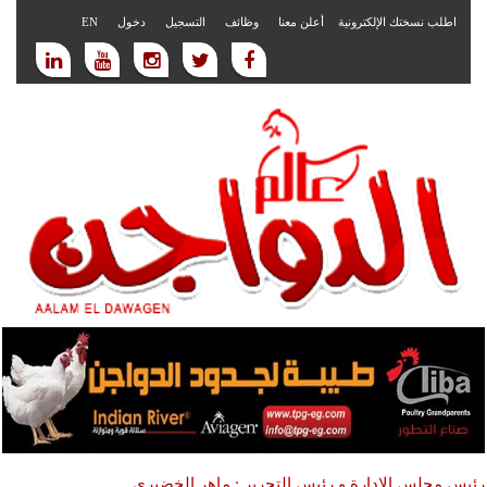
اطلب نسختك الإلكترونية
أعلن معنا
وظائف
التسجيل
دخول
EN
رئيس مجلس الادارة و رئيس التحرير : ماهر الخضيري