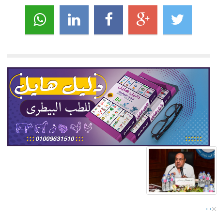
×
›
‹