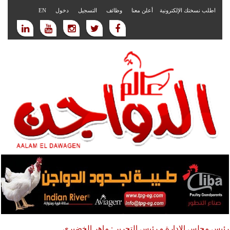
اطلب نسختك الإلكترونية
أعلن معنا
وظائف
التسجيل
دخول
EN
رئيس مجلس الادارة و رئيس التحرير : ماهر الخضيري