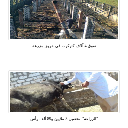
نفوق 4 آلاف كتوكوت فى حريق مزرعة
"الزراعة": تحصين 3 ملايين و89 ألف رأس