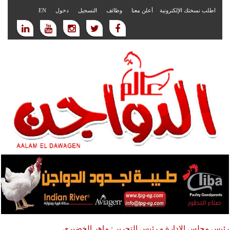
اطلب نسختك الإلكترونية
أعلن معنا
وظائف
التسجيل
دخول
EN
رئيس مجلس الادارة و رئيس التحرير : ماهر الخضيري