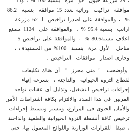
، 29 مزرعة خيول لاو مرة بنسبة 100 % ، و15
موافقة تراكيب وراثية لعدد 15 موافقة بنسبة 88.2
% ، والموافقة على اصدرا تراخيص لـ 62 مزرعة
ارانب بنسبة 95.4 % ، والموافقة على 1124 مصنع
اعلاف بنسبة80.6 % ، والموافقة على تراخيص 5
مناحل لأول مرة بنسبة 100% من المستهدف ،
وجارى اصدار موافقات التراخيص .
وأوضحت " منى محرز " أن هناك تكليفات
لقطاع الثروة الحيوانية والداجنة ، بسرعة إنهاء
إجراءات تراخيص التشغيل، وتذليل أى عقبات تواجه
المربين فى هذا الصدد والالتزام بكافة اشتراطات الأمن
والأمان الحيوى فى المزارع، وتيسير وتبسيط إجراءات
ترخيص كافة أنشطة الثروة الحيوانية والعلفية والداجنة
، طبقا للقرارات الوزارية واللوائح المعمول بها، حتى