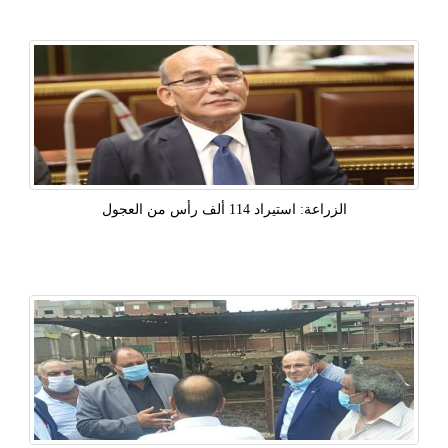
الزراعة: استيراد 114 ألف رأس من العجول