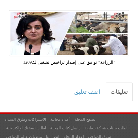
"الزراعة" توافق على إصدار تراخيص تشغيل لـ12092
تعليقات
اضف تعليق
تصفح المجلة
أعداد مجانية
الاشتراكات وطرق السداد
اطلب بيانات شركة بيطرية
راسل كتاب المجلة
اطلب نسختك الإلكترونية
سوق الدواجن
اعداد المجلة
اتصل بنا
منتديات عالم الدواجن