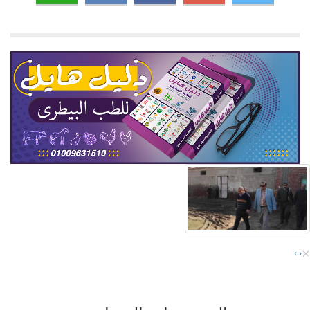
×
›
‹