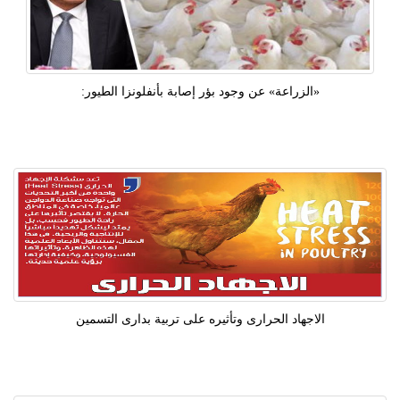
«الزراعة» عن وجود بؤر إصابة بأنفلونزا الطيور:
الاجهاد الحرارى وتأثيره على تربية بدارى التسمين