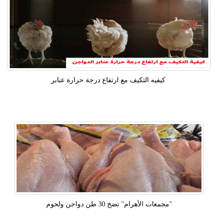
كيفيه التكيف مع ارتفاع درجة حرارة عنابر
"مجمعات الأهرام" تضخ 30 طن دواجن ولحوم