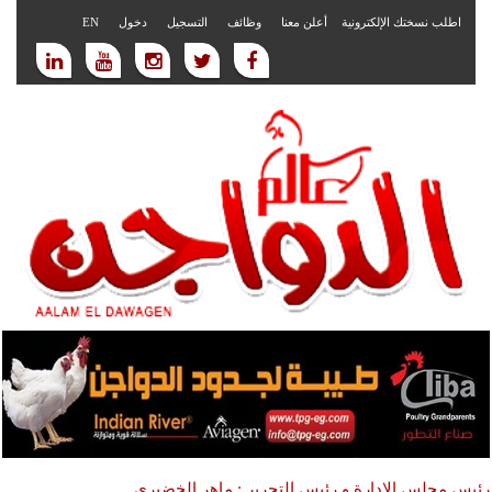
اطلب نسختك الإلكترونية
أعلن معنا
وظائف
التسجيل
دخول
EN
رئيس مجلس الادارة و رئيس التحرير : ماهر الخضيري