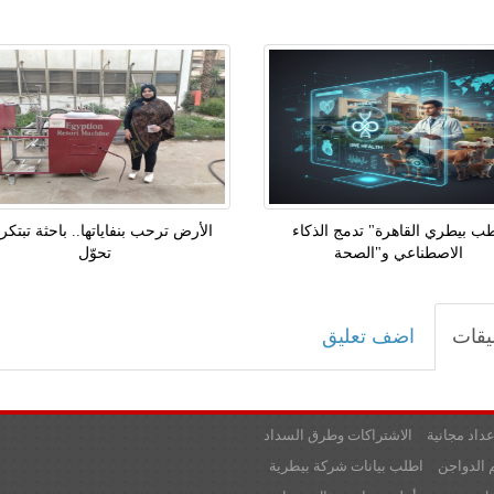
ب بيطري القاهرة" تدمج الذكاء
الأرض ترحب بنفاياتها.. باحثة تبتكر 
الاصطناعي و"الصحة
تحوّل
يقات
اضف تعليق
عداد مجانية
الاشتراكات وطرق السداد
 الدواجن
اطلب بيانات شركة بيطرية