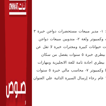
ومقرها مدينة السادس من أكتوبر- القاهرة عن حاجتها للوظائف التالية : ١- مدير مبيعات مستحضرات دواجن خبرة ٣
سنوات علي الاقل مدير مبيعات الجمهورية طبيب بيطري مهارات مبيعات وكمبيوتر ولغة ٢- مندوبين مبيعات دواجن
رة لا تقل عن ٣ سنوات ٣- مندوبين مبيعات حيوانات كبيرة ومجترات خبرة لا تقل عن
٥ سنوات اطباء بيطريين ٤- مندوب مبيعات حيوانات اليفة وخيول طبيب بيطري خبرة ٥ سنوات يفضل من سكان
 فني وتسويق دواجن خبرة ٥ سنوات طبيب بيطري اجادة تامة للغة الانجليزية ومهارات
وكمبيوتر ٧- محاسب مالي خبرة ٥ سنوات
في ادارة الحسابات ٨- سواق سيارة نقل رخصة مهنية السن اقل من ٣٥ عام رجاء إرسال السيرة الذاتية علي العنوان