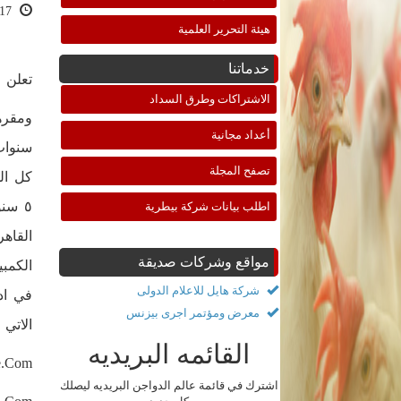
2021-05-17 17:58:21
هيئة التحرير العلمية
خدماتنا
تعلن 
الاشتراكات وطرق السداد
أعداد مجانية
تصفح المجلة
اطلب بيانات شركة بيطرية
مواقع وشركات صديقة
الكمبيوتر ٦- سكرتيرة خبرة ٥ سنوات اج
شركة هايل للاعلام الدولى
معرض ومؤتمر اجرى بيزنس
الاتي
القائمه البريديه
e.com
اشترك في قائمة عالم الدواجن البريديه ليصلك