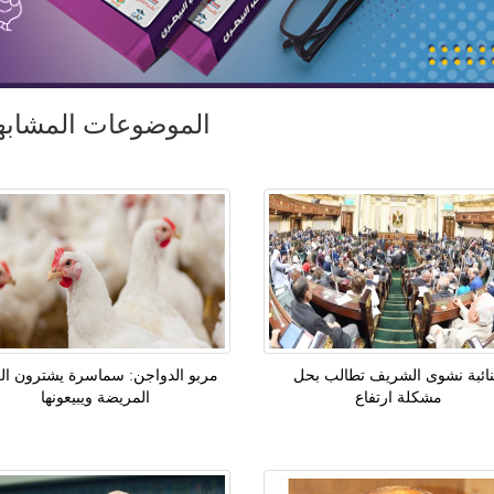
الموضوعات المشابه
نائبة نشوى الشريف تطالب بحل
مربو الدواجن: سماسرة يشترون العن
مشكلة ارتفاع
المريضة ويبيعونها