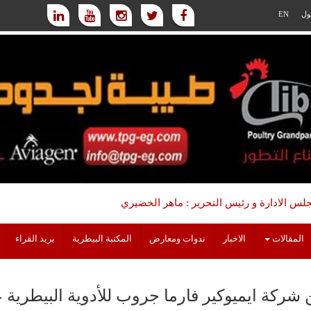
ول
EN
س الادارة و رئيس التحرير : ماهر الخضيري
المقالات
الاخبار
ندوات ومعارض
المكتبة البيطرية
بريد القراء
 شركة ايميوكير فارما جروب للأدوية البيطرية ع