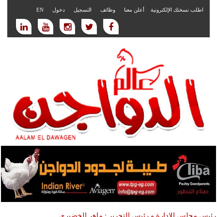
اطلب نسختك الإلكترونية
أعلن معنا
وظائف
التسجيل
دخول
EN
رئيس مجلس الادارة و رئيس التحرير : ماهر الخضيري