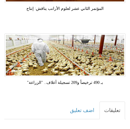
المؤتمر الثاني عشر لعلوم الأرانب يناقش: إنتاج
بـ 490 ترخيصاً و209 تسجيلة أعلاف.. "الزراعة"
تعليقات
اضف تعليق