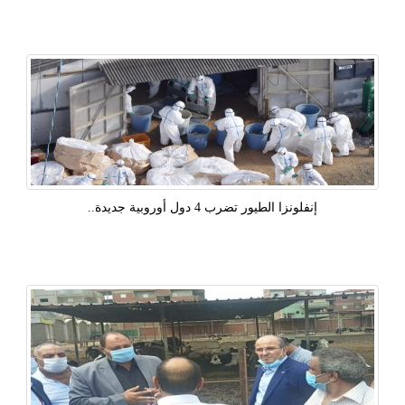
إنفلونزا الطيور تضرب 4 دول أوروبية جديدة..