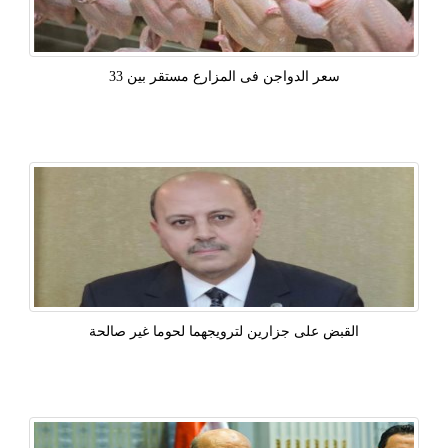
سعر الدواجن فى المزارع مستقر بين 33
القبض على جزارين لترويجهما لحوما غير صالحة