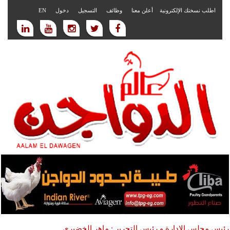
اطلب نسختك الإلكترونية
أعلن معنا
وظائف
التسجيل
دخول
EN
رئيس مجلس الادارة و رئيس التحرير : ماهر الخضيري