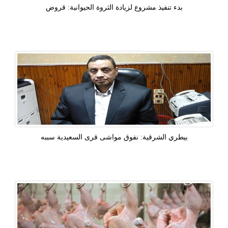
بدء تنفيذ مشروع لزيادة الثروة الحيوانية: قروض
بيطري الشرقية: نفوق مواشى قرى السعيدية سببه