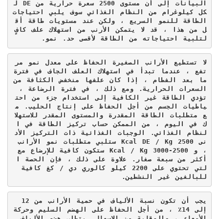
البيانات إلى أن مستوى 2500 سعرة حرارية من 
DE
 ل
كل كيلوغرام من النظام الغذائي سوف يلبي احتياجات 
الطاقة للنمو السريع ، ولكن عند مستويات طاقة أق
ل من هذا ، قد لا يتمكن الأرنب من استهلاك علف كافٍ 
لتلبية احتياجاته من الطاقة لأقصى حد. نمو.
لا تستطيع الأرانب الصغيرة الحفاظ على معدل نمو مر
تفع ، عندما تبدأ في استهلاك العلف الجاف في فترة 
ما بعد الفطام ، إذا كان علفها منخفض الكثافة من 
السعرات الحرارية. ومع ذلك ، في فترة الرضاعة ، 
تؤدي الطاقة غير الكافية إلى استخدام جزء من احت
ياطيات الجسم من أجل الحفاظ على إنتاج الحليب. م
ع متطلبات الطاقة المقدرة والمستوى المقدر للاستهلا
ك في اليوم ، من الممكن حساب تركيز الطاقة في ا
لنظام الغذائي. الوجبات الغذائية ذات التركيز الأد
نى 2500 
Kcal DE / Kg
 ستلبي متطلبات نمو الأرانب 
، و 2500-3000 
Kcal / Kg
 ستكون كافية للإرضاع مع 
أكثر من سبعة صغار. علاوة على ذلك ، فإن الحصة ا
لتي تحتوي على 2200 كيلو كالوري دي / كغ كافية 
للبالغين غير النشطين.
يجب أن تكون نسبة الألياف في حمية الأرانب من 12 
إلى 14٪ ، من أجل الحفاظ على الهضم السليم وحركة 
الأمعاء ، والوقاية من الإسهال. يتطلب هضم الألياف 