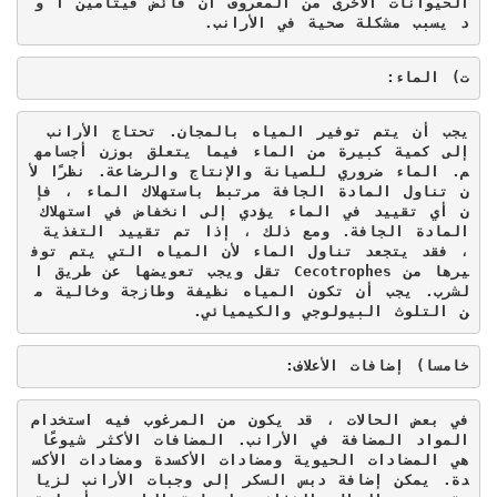
الحيوانات الأخرى من المعروف أن فائض فيتامين أ و
د يسبب مشكلة صحية في الأرانب.
ت) الماء:
يجب أن يتم توفير المياه بالمجان. تحتاج الأرانب 
إلى كمية كبيرة من الماء فيما يتعلق بوزن أجسامه
م. الماء ضروري للصيانة والإنتاج والرضاعة. نظرًا لأ
ن تناول المادة الجافة مرتبط باستهلاك الماء ، فإ
ن أي تقييد في الماء يؤدي إلى انخفاض في استهلاك 
المادة الجافة. ومع ذلك ، إذا تم تقييد التغذية 
، فقد يتجعد تناول الماء لأن المياه التي يتم توف
يرها من 
Cecotrophes
 تقل ويجب تعويضها عن طريق ا
لشرب. يجب أن تكون المياه نظيفة وطازجة وخالية م
ن التلوث البيولوجي والكيميائي.
خامسا) إضافات الأعلاف:
في بعض الحالات ، قد يكون من المرغوب فيه استخدام 
المواد المضافة في الأرانب. المضافات الأكثر شيوعًا 
هي المضادات الحيوية ومضادات الأكسدة ومضادات الأكس
دة. يمكن إضافة دبس السكر إلى وجبات الأرانب لزيا