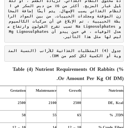
دة محتوى النظام الغذائي. لزيادة الطعم ، أو لتق
ليل غبار المزيج. أكثر من 6٪ من دبس السكر في ا
لنظام الغذائي يسبب الإسهال. يتم أيضًا إضافة المخا
زن المؤقتة ومجلدات الحبيبات. من بين المواد الرا
بطة الحبيبية ، تم الإبلاغ عن أن مركبات الكالسيوم 
و 
Na Lignosulphates
 تسبب تقرح القولون وارتفاع م
عدل الوفيات ، في حين يبدو أن 
Mg Lignosulphates
ليس لها مثل هذا التأثير.
جدول (4) المتطلبات الغذائية للأرانب (النسبة المئ
وية أو الكمية لكل كجم من 
DM
).
Table (
4
) Nutrient Requirements Of Rabbits (%
Or Amount Per Kg Of DM).
Gestation
Maintenance
Growth
Nutrients
2500
2100
2500
DE, Kcal
58
55
65
TDN, %
10 – 12
14
10 – 12
Crude Fiber,%