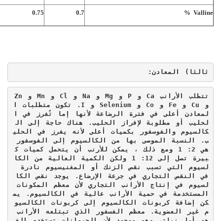
0.75
0.7
Valline %
ثالثا) المعادن:
تتطلب الأرانب 
Ca
 و 
P
 و 
Mg
 و 
Na
 و 
Cl
 و 
Mn
 و 
Zn
و 
Cu
 و 
Fe
 و 
Co
 و 
Selenium
 و 
I
. تكون متطلبات ا
لمعادن أعلى في فترة الرضاعة لأنها إما تُفرز في ا
لحليب أو مطلوبة لإفراز الحليب. هناك حاجة إلى ال
كالسيوم والفوسفور بكميات أعلى لأنه يفرز في الحلي
ب. النسبة الموصى بها من الكالسيوم إلى الفوسفور 
هي 2: 1 ومع ذلك ، يمكن للأرنب أن يتحمل كميات ك
بيرة تصل إلى 12: 1 ولكن الكمية العالية من الكا
لسيوم التي تسبب نقص الزنك أو المغنيسيوم نادرة 
في النقص التجاري في جرعة الإرضاع. يوجد نقص الكا
لسيوم في إنتاج الأرانب التجاري لأن معظم المكونات 
المستخدمة في حمية الأرانب عالية في الكالسيوم. يم
كن إضافة كربونات الكالسيوم إلى كربونات الكالسيو
م غير العضوية. معظم الفسفور الذي تبتلعه الأرانب 
هو أصل نباتي وهو موجود لأن الحيوانات تستخدم الف