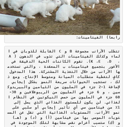
رابعا) الفيتامينات:
تتطلب الأرانب مجموعة 
B
 و 
C
 القابلة للذوبان في ا
لماء وكذلك الفيتامينات التي تذوب في الدهون (
A 
، 
D 
، 
E 
، 
K
). تقوم الكائنات الحية الدقيقة في 
الأعور بتجميع فيتامينات ب المعقدة ، والتي تستخدم
ها الأرانب من خلال التغذية المشتركة. هذا المدخول 
كافٍ لتغطية متطلبات الصيانة ومتوسط ​​الإنتاج. ومع ذ
لك ، تستجيب الحيوانات سريعة النمو بشكل إيجابي 
لإضافة 1-2 جزء في المليون من الثيامين والبيريدوك
سين ، و 6 جزء في المليون من الريبوفلافين و 30-
60 جزء في المليون من حمض النيكوتين في النظام ا
لغذائي. لن يكون للمستوى الغذائي الذي يصل إلى 
1٪ من فيتامين سي أي تأثير إيجابي أو سلبي على 
نمو الأرانب. المستويات الغذائية التي تقل عن المس
تويات الموصى بها من فيتامين (أ) و (د) و (هـ) 
و (ك) ستسبب أعراض نقص مشابهة لتلك الموجودة في 