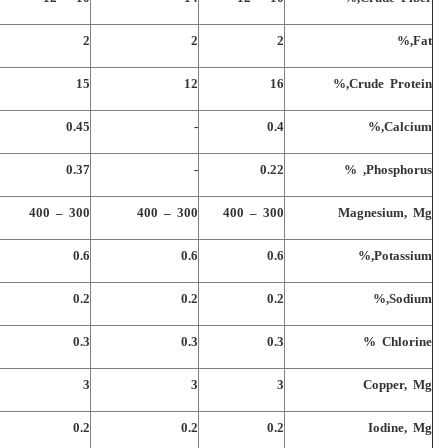
2
2
2
Fat,%
15
12
16
Crude Protein,%
0.45
-
0.4
Calcium,%
0.37
-
0.22
Phosphorus, %
300 – 400
300 – 400
300 – 400
Magnesium, Mg
0.6
0.6
0.6
Potassium,%
0.2
0.2
0.2
Sodium,%
0.3
0.3
0.3
Chlorine %
3
3
3
Copper, Mg
0.2
0.2
0.2
Iodine, Mg