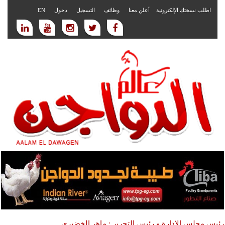
اطلب نسختك الإلكترونية
أعلن معنا
وظائف
التسجيل
دخول
EN
رئيس مجلس الادارة و رئيس التحرير : ماهر الخضيري