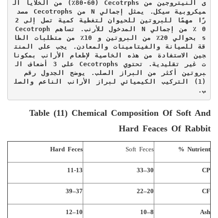
ى النيتروجين من 
Cecotrphs
 (60-80٪) من الخلايا ال
ميكروبية سيكل. يمثل إجمالي 
N
 من 
Cecotrophs
 مصد
رًا مهمًا للبروتين للحيوان لتغطية كمية تصل إلى 2
0 ٪ من إجمالي 
N
 المدخول للأرنب. تساهم 
Cecotroph
S
 بحوالي 20٪ من البروتين و 10٪ من متطلبات الطا
قة للصيانة والفيتامينات والمعادن. يجب على المنت
جين الاستفادة من هذه الخاصية لإطعام الأرانب بمكونا
ت غير تقليدية. تحتوي 
Cecotrophs
 على 3 أضعاف ال
بروتين أكثر من البراز الصلب. يوضح الجدول رقم 
(1) التركيب الكيميائي لبراز الأرانب الناعم والصل
ب.
Table (11) Chemical Composition Of Soft And
Hard Feaces Of Rabbit
Hard Feces
Soft Feces
Nutrient %
11-13
30–33
CP
37–39
20–22
CF
10–12
8–10
Ash