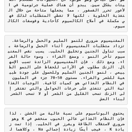
يتات بشكل سيئ. يبدو أن هناك عملية جرثومية في ا
لأعور تحرر الفسفور ، مما يجعلها متاحة من خلال ال
تغذية الخلوية ، لكنها لا تغطي المتطلبات لذلك فه
ي مكملة في أملاح الكالسيوم كأحادية وفوسفات الكال
سيوم.
المغنيسيوم ضروري للنمو السليم والحمل والرضاعة. 
تزداد متطلبات المغنيسيوم أثناء الحمل والرضاعة ب
سبب تناول الجنين وتخليق الحليب. يسبب نقص المغني
سيوم تأخر النمو ، ومضغ الفراء ، وسوء حالة الفر
اء. ومع ذلك ، فإن المغنيسيوم الزائدة تسبب الإسه
ال. الزنك مطلوب في الأرانب للحفاظ على النمو الط
بيعي ، لنمو الجنين السليم وللحصول على جودة طبي
عية للشعر والفراء. مستوى 50-70 جزء في المليون 
في النظام الغذائي هو كميات كافية. الوجبات الغذا
ئية التي تتغذى على جرعات الحوامل والتي تفتقر إ
لى الزنك تسحب القليل من الشعر أو لا تسحب الشعر 
لبناء العش
يحتوي البوتاسيوم على نسبة عالية من الخشن ، لذا 
فإن النظام الغذائي عالي الحبوب منخفض في 
K
 وهو 
ضروري لاستقلاب الطاقة ويفرز في الحليب. إذا تمت ز
يادة 
K
 ، فيجب أيضًا زيادة إجمالي 
Na
 ، وكلاهما ل