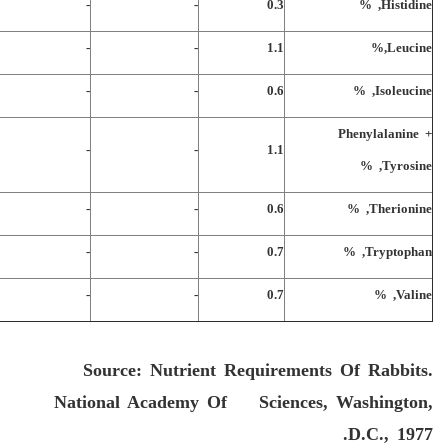
-
-
0.3
Histidine, %
-
-
1.1
Leucine,%
-
-
0.6
Isoleucine, %
Phenylalanine +
-
-
1.1
Tyrosine, %
-
-
0.6
Therionine, %
-
-
0.7
Tryptophan, %
-
-
0.7
Valine, %
Source: Nutrient Requirements Of Rabbits.
National Academy Of Sciences, Washington,
D.C., 1977.