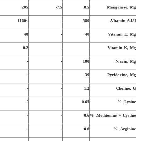
205
7.5-
8.5
Manganese, Mg
>1160
-
580
Vitamin A,I.U.
40
-
40
Vitamin E, Mg
0.2
-
-
Vitamin K, Mg
-
-
180
Niacin, Mg
-
-
39
Pyridoxine, Mg
-
-
1.2
Choline, G
`-
-
0.65
Lysine, %
-
-
0.6
Methionine + Cystine, %
-
-
0.6
Arginine, %