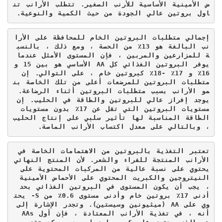
ض الأمينية الأساسية للأرنب الصغير. تتطلب الأرانب تن
اول بروتين عالي الجودة من حيث الكمية والنوعية.
إجمالي متطلبات البروتين الخام للمحافظة على الأرا
نب البالغة هو 13٪ من الحصة ، ومع ذلك ، بالنسب
ة للمزارعين والمربين ، فإن المستوى الأمثل عندما 
يوفر البروتين الغذائي كل 
AA
 الأساسي هو بين 15 و 
16٪ و 17٪ -18٪ كبروتين خام ، على التوالي. إن 
متطلبات البروتين للمرضعات أعلى من تلك الخاصة بن
مو الأرانب بسبب متطلبات البروتين أثناء الرضاعة. 
يوجد إفراز عالي للبروتين والطاقة في الحليب. إن 
مستويات البروتين التي تقل عن 17٪ بدون مستويات 
الطاقة المناسبة لها تأثير سلبي على إنتاج الحليب 
، وبالتالي على معدل اكتساب الأرانب الماصة.
تعتبر التغذية بالبروتين من الاهتمامات الخاصة في 
الأرانب المنتجة للفراء والشعر. لأن المنتج النهائي 
يحتوي على نسبة عالية من المركبات المحتوية على 
النيتروجين والكبريت المحتوي على الأحماض الأمينية 
، يجب أن يكون المستوى في البروتين الغذائي بحد 
أدنى 17٪ بروتين خام وأدنى مستوى 0.6٪ من 
S
- يحت
وي على 
AA
 (ميثيونين وسيستين). وتجدر الإشارة إلى 
أنه ، في تغذية الأرانب المعتادة ، فإن أول 
AAs