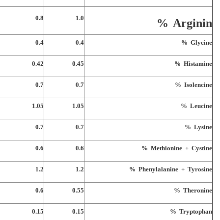
0.8
1.0
Arginin %
0.4
0.4
Glycine %
0.42
0.45
Histamine %
0.7
0.7
Isolencine %
1.05
1.05
Leucine %
0.7
0.7
Lysine %
0.6
0.6
Methionine + Cystine %
1.2
1.2
Phenylalanine + Tyrosine %
0.6
0.55
Theronine %
0.15
0.15
Tryptophan %