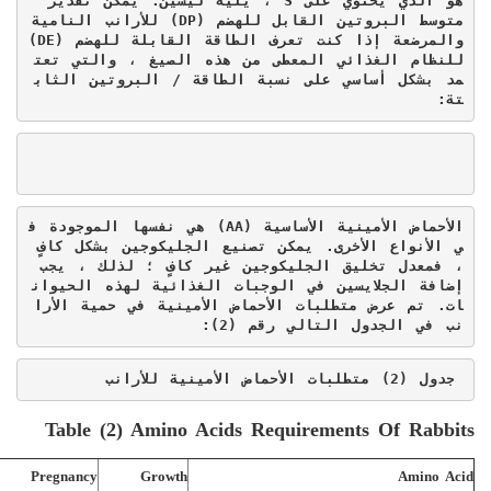
هو الذي يحتوي على 
S
 ، يليه ليسين. يمكن تقدير 
متوسط ​​البروتين القابل للهضم (
DP
) للأرانب النامية 
والمرضعة إذا كنت تعرف الطاقة القابلة للهضم (
DE
) 
للنظام الغذائي المعطى من هذه الصيغ ، والتي تعت
مد بشكل أساسي على نسبة الطاقة / البروتين الثاب
تة:
الأحماض الأمينية الأساسية (
AA
) هي نفسها الموجودة ف
ي الأنواع الأخرى. يمكن تصنيع الجليكوجين بشكل كافٍ 
، فمعدل تخليق الجليكوجين غير كافٍ ؛ لذلك ، يجب 
إضافة الجلايسين في الوجبات الغذائية لهذه الحيوان
ات. تم عرض متطلبات الأحماض الأمينية في حمية الأرا
نب في الجدول التالي رقم (2):
 جدول (2) متطلبات الأحماض الأمينية للأرانب
Table (
2
) Amino Acids Requirements Of Rabbits
Pregnancy
Growth
Amino Acid