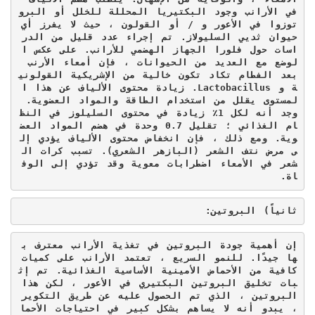
في الأرانب وجود البكتيريا المحللة للخلل أو البرو
توزوا في الأعور و / أو القولون ، حيث لا يفرز أي 
حيوان ثديي السليولاز. تم إجراء عدد قليل من الدر
اسات حول فلورا الجهاز الهضمي للأرانب. على عكس ا
لوضع مع العديد من الحيوانات ، فإن أمعاء الأرنب 
بعد الفطام تكاد تكون خالية من الإشريكية القولوني
ة و 
Lactobacillus
. زيادة محتوى الألياف عن هذا ا
لمستوى يقلل من استخدام الطاقة والمواد العضوية. 
وجد أنه لكل 1٪ زيادة في محتوى السليلوز في النظ
ام الغذائي ؛ تقليل 0.7 وحدة في هضم المواد العض
وية. ومع ذلك ، فإن انخفاض محتوى الألياف يؤدي إل
ى مرض نتف الشعر (البازهر الشعري). تسبب كرات ال
شعر في الأمعاء اضطرابات معوية وقد تؤدي إلى الوف
اة.
ثانياً) البروتين:
إن أهمية جودة البروتين في تغذية الأرانب معترف ب
ها جيدًا. للنمو السريع ، تعتمد الأرانب على كميات 
كافية من الأحماض الأمينية الأساسية الغذائية. تم إث
بات تخليق البروتين البكتيري في الأعور ، لكن هذا 
البروتين ، الذي تم الحصول عليه عن طريق التكوير 
، يبدو أنه لا يساهم بشكل كبير في احتياجات الأحما