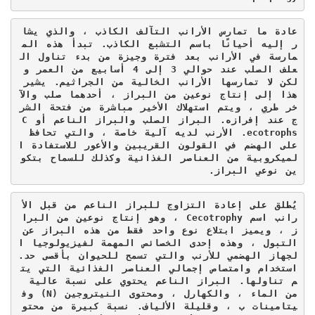
عادة ما تمارس الأرانب التآلف الكاذب ، والذي يشا
ر إليه أحيانًا باسم التشبع الكاذب. تبدأ هذه الم
مارسة في الأرانب بعد فترة وجيزة من بدء تناول ال
علف الصلب عند حوالي 3 إلى 4 أسابيع من العمر و
لكن لا تمارسها الأرانب الخالية من الجراثيم. يشير 
هذا إلى إنتاج نوعين من البراز ، أحدهما صلب والآ
خر طري ، ويتم استهلاك الأخير مباشرة من فتحة الشر
ج عند إفرازه. البراز الصلب والبراز الناعم أو 
C
Ecotrophs
. الأرنب لديه آلية خاصة ، والتي تحافظ 
على الهضم في القولون القريبين والأعور للاستفادة ا
لميكروبية من العناصر الغذائية وكذلك للسماح بتكو
ين نوعي البراز.
يُطلق على إعادة التزاوج للبراز الناعم من قبل الأ
رانب اسم 
Cecotrophy
 ، وهو إنتاج نوعين من البرا
ز ، ويميز ابتلاع نوع واحد فقط من هذه البراز عن 
التبول ، وهذه إحدى الخصائص المهمة لفيزيولوجيا ا
لجهاز الهضمي للأرنب والتي تسمح للحيوان بأقصى حد. 
استخدام وامتصاص إجمالي العناصر الغذائية التي يت
م تناولها. البراز الناعم يحتوي على نسبة عالية 
من الماء ، والكهارل ، ومحتوى النيتروجين (
N
) وف
يتامينات ب ، وقليلة الألياف. نسبة كبيرة من محتو