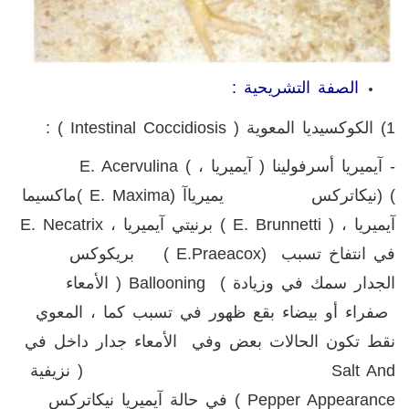
الصفة التشريحية :
1) الكوكسيديا المعوية (
Intestinal Coccidiosis
) :
- آيميريا
أسرفولينا
(
آيميريا
،
)
E. Acervulina
(
(
نيكاتركس
يميريا
آ
( E. Maxima)
ماكسيما
آيميريا
،
( E. Brunnetti )
برنيتي
آيميريا
،
E. Necatrix
في
انتفاخ
تسبب
( E.Praeacox)
بريكوكس
الجدار
سمك
في
وزيادة
)
Ballooning
(
الأمعاء
صفراء
أو
بيضاء
بقع
ظهور
في
تسبب
كما
،
المعوي
نقط
تكون
الحالات
بعض
وفي
الأمعاء
جدار
داخل
في
Salt And
(
نزيفية
Pepper Appearance
)
في
حالة
آيميريا
نيكاتركس