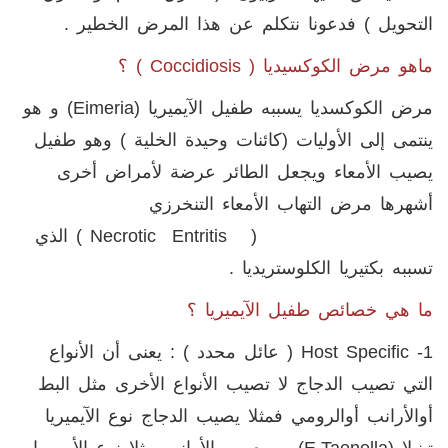
التحويل ) فدعونا نتكلم عن هذا المرض الخطير .
ماهو مرض الكوكسيديا (
Coccidiosis
) ؟
مرض الكوكسديا يسببه طفيل الآيميريا (
Eimeria
) و هو
ينتمى إلى الأوليات (كائنات وحيدة الخلية ) وهو طفيل
يصيب الأمعاء ويجعل الطائر عرضة لأمراض أخرى
أشهرها مرض التهاب الأمعاء التنخرزي
(
( Necrotic Entritis
الذي
تسببه بكتيريا الكلوستريديا .
ما هي خصائص طفيل الآيميريا ؟
1-
Host Specific
( عائل محدد ) : يعنى أن الأنواع
التي تصيب الدجاج لا تصيب الأنواع الأخرى مثل البط
أوالأرانب أوالرومي فمثلا يصيب الدجاج نوع الآيميريا
تينيلا (
E.taenella
) ، ويصيب الأرانب مثلا نوع الأيميريا