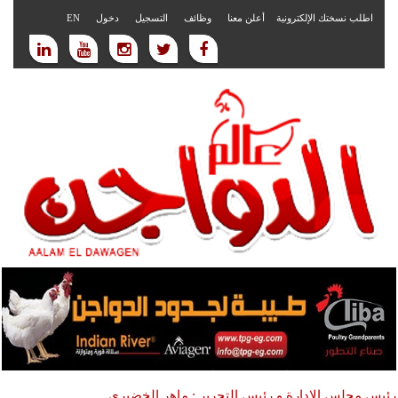
اطلب نسختك الإلكترونية
أعلن معنا
وظائف
التسجيل
دخول
EN
رئيس مجلس الادارة و رئيس التحرير : ماهر الخضيري