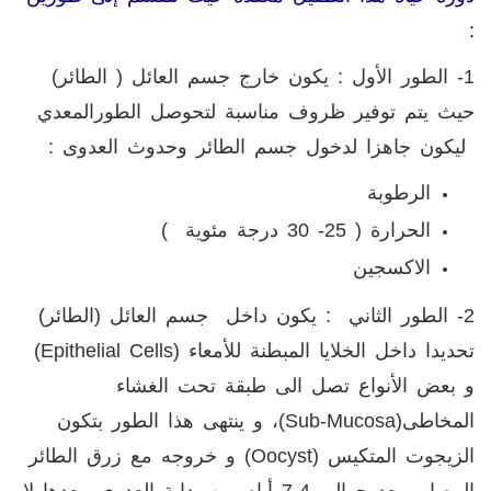
:
1- الطور الأول : يكون خارج جسم العائل ( الطائر)
حيث يتم توفير ظروف مناسبة لتحوصل الطورالمعدي
ليكون جاهزا لدخول جسم الطائر وحدوث العدوى :
الرطوبة
الحرارة ( 25- 30 درجة مئوية )
الاكسجين
2- الطور الثاني : يكون داخل جسم العائل (الطائر)
تحديدا داخل الخلايا المبطنة للأمعاء (
Epithelial Cells
)
و بعض الأنواع تصل الى طبقة تحت الغشاء
المخاطى(
Sub-Mucosa
)، و ينتهى هذا الطور بتكون
الزيجوت المتكيس (
Oocyst
) و خروجه مع زرق الطائر
المصاب بعد حوالى 4-7 أيام من بداية العدوى, بعدها لا