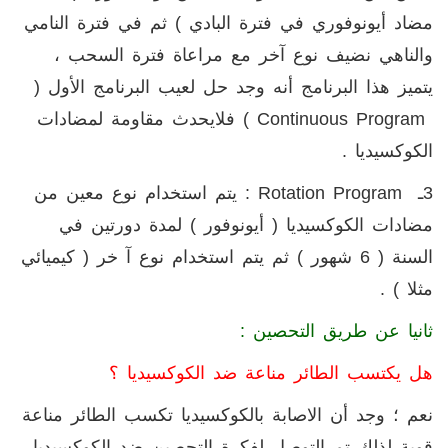
مضاد أيونوفوري في فترة البادي ) ثم في فترة النامي
والناهي نضيف نوع آخر مع مراعاة فترة السحب ،
يتميز هذا البرنامج أنه وجد حل لعيب البرنامج الأول (
Continuous Program
) فلايحدث مقاومة لمضادات
الكوكسيديا .
3ـ
Rotation Program
: يتم استخدام نوع معين من
مضادات الكوكسيديا ( أيونوفور ) لمدة دورتين في
السنة ( 6 شهور ) ثم يتم استخدام نوع آ خر ( كيميائي
مثلا ) .
ثانيا عن طريق التحصين :
هل يكتسب الطائر مناعة ضد الكوكسيديا ؟
نعم ؛ وجد أن الاصابة بالكوكسيديا تكسب الطائر مناعة
قوية لذلك تم التوصل لفكرة التحصين ضد الكوكسيديا