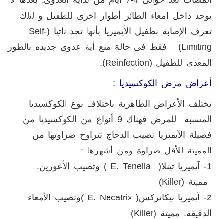
يوجد داخل امعاء الطائر أطوار اخرى للطفيل و ﻟﻧﻟﻙ
تعرف الإصابة بطفيل الأيميريا بأنها تحد ﻧاتيا (
Self-
Limiting
) فقط فى حالة منع أية عدوى جديده بالطور
المعدى للطفيل (
Reinfection
).
أعراض مرض الكوكسيديا :
تختلف الأعراض الظاهرية باختلاف نوع الكوكسيديا
المسببة للمرض فهناك 9 أنواع من الكوكسيديا من
فصيلة الآيميريا تصيب الدجاج تتراوح ضراوتها من
المميتة للأقل ضراوة ومن أشهرها
:
1- آيميريا تينلا(
( E. Tenella
وتصيب الأعورين
.
مميتة (
Killer
)
2- آيميريا نيكاتركس(
( E. Necatrix
وتصيب الأمعاء
الدقيقة. مميتة (
(killer