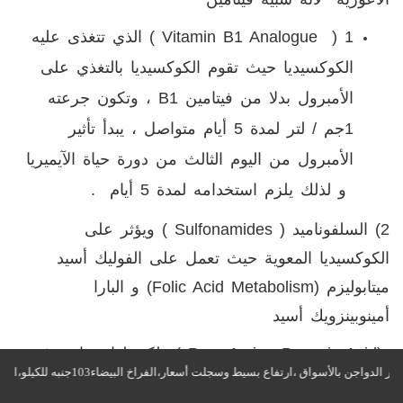
1 (
Vitamin B1 Analogue
) الذي تتغذى عليه
الكوكسيديا حيث تقوم الكوكسيديا بالتغذي على
الأمبرول بدلا من فيتامين
B1
، وتكون جرعته
1جم / لتر لمدة 5 أيام متواصل ، يبدأ تأثير
الأمبرول من اليوم الثالث من دورة حياة الآيميريا
و لذلك يلزم استخدامه لمدة 5 أيام .
2) السلفوناميد (
Sulfonamides
) ويؤثر على
الكوكسيديا المعوية حيث تعمل على الفوليك أسيد
ميتابوليزم
(folic Acid Metabolism)
و البارا
أمينوبينزويك أسيد
( Para Amino Benzoic Acid)
ولكن لها محاذير في
الإستعمال حيث لا يتم استخدامها في البياض ولا أمهات