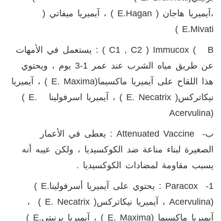
،آيميريا هاجان (
E.hagan
) ، آيميريا ميفاتي (
)
E.mivati
B
Immucox (
(
C1 , C2
) : يستعمل في الأمهات
عن طريق مياه الشرب عند عمر 1-3 يوم ، ويحتوي
هذا اللقاح على آيميريا ماكسيما
( E. Maxima)
، آيميريا
نيكاتركس(
( E. Necatrix
، آيميريا اسرفولينا
( E.
Acervulina)
ب-
Attenuated Vaccine
: يعطى في الأعمار
الصغيرة لبناء مناعة ضد الكوكسيديا ، ولكن عيبه أنه
يسبب مقاومة لمضادات الكوكسيديا .
1-
Paracox
: يحتوي على آيميريا أسرفولينا
( E.
Acervulina)
، آيميريا نيكاتركس(
( E. Necatrix
،
آيميريا ماكسيما
( E. Maxima)
، آيميريا برنيتي
( E.