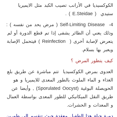
الكوكسيديا في الأرانب تصيب الكبد مثل الايميريا
ستيدي (
E.steidae
) .
4-
Self-Limiting Disease
( مرض يحد من نفسه ) :
وذلك يعني أن الطائر يشفى إذا تم قطع الدورة أو لم
يتعرض لإصابة أخرى (
Reinfection
) فيتحمل الإصابة
ويعبر بها بسلام.
كيف يتطور المرض ؟
العدوى بمرض الكوكسيديا تتم مباشرة عن طريق بلع
اﻟﻐذاء و الماء الملوث بالطور المعدى للايميريا و هو
الحويصلة البوغية (
Sporulated Oocyst
) , وأيضا عن
طريق النقل الميكانيكي للطور المعدى بواسطة العمال
و المعدات و الحشرات.
دورة حياة هذا الطفيل معقدة حيث تنقسم إلى طورين