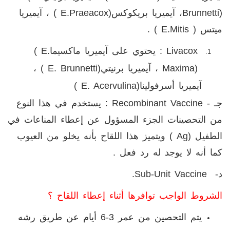
Brunnetti)
، آيميريا بريكوكس
( E.Praeacox)
، آيميريا
ميتس (
E.mitis
) .
Livacox
: يحتوي على آيميريا ماكسيما
( E.
Maxima)
، آيميريا برنيتي
( E. Brunnetti)
،
آيميريا أسرفولينا
( E. Acervulina)
جـ -
Recombinant Vaccine
: يستخدم في هذا النوع
من التحصينات الجزء المسؤول عن إعطاء المناعات في
الطفيل (
Ag
) ويتميز هذا اللقاح بأنه يخلو من العيوب
كما أنه لا يوجد له رد فعل .
د-
.Sub-Unit Vaccine
الشروط الواجب توافرها أثناء إعطاء اللقاح ؟
يتم التحصين من عمر 3-6 أيام عن طريق رشه