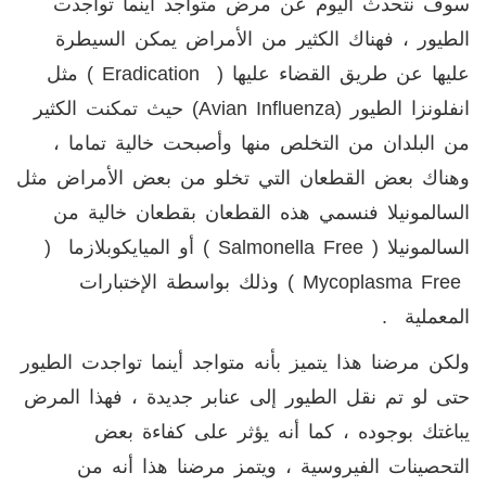
سوف نتحدث اليوم عن مرض متواجد أينما تواجدت
الطيور ، فهناك الكثير من الأمراض يمكن السيطرة
عليها عن طريق القضاء عليها (
Eradication
) مثل
انفلونزا الطيور (
Avian Influenza
) حيث تمكنت الكثير
من البلدان من التخلص منها وأصبحت خالية تماما ،
وهناك بعض القطعان التي تخلو من بعض الأمراض مثل
السالمونيلا فنسمي هذه القطعان بقطعان خالية من
السالمونيلا (
Salmonella Free
) أو الميايكوبلازما (
Mycoplasma Free
) وذلك بواسطة الإختبارات
المعملية .
ولكن مرضنا هذا يتميز بأنه متواجد أينما تواجدت الطيور
حتى لو تم نقل الطيور إلى عنابر جديدة ، فهذا المرض
يباغتك بوجوده ، كما أنه يؤثر على كفاءة بعض
التحصينات الفيروسية ، ويتمز مرضنا هذا أنه من