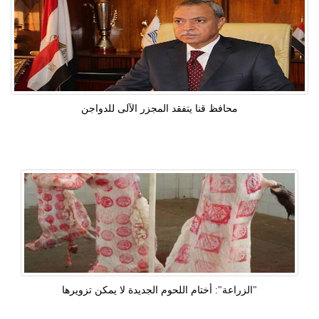
محافظ قنا يتفقد المجزر الآلى للدواجن
"الزراعة": أختام اللحوم الجديدة لا يمكن تزويرها