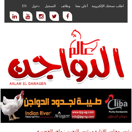
اطلب نسختك الإلكترونية
أعلن معنا
وظائف
التسجيل
دخول
EN
رئيس مجلس الادارة و رئيس التحرير : ماهر الخضيري