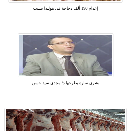
إعدام 190 ألف دجاجة فى هولندا بسبب
بشرى سارة يطرحها د/ مجدى سيد حسن