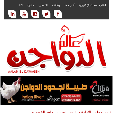
اطلب نسختك الإلكترونية
أعلن معنا
وظائف
التسجيل
دخول
EN
رئيس مجلس الادارة و رئيس التحرير : ماهر الخضيري