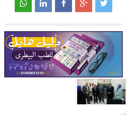
×
›
‹