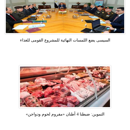
السيسى يضع اللمسات النهائية للمشروع القومى للغذاء
التموين: ضبطنا 4 أطنان «مفروم لحوم ودواجن»