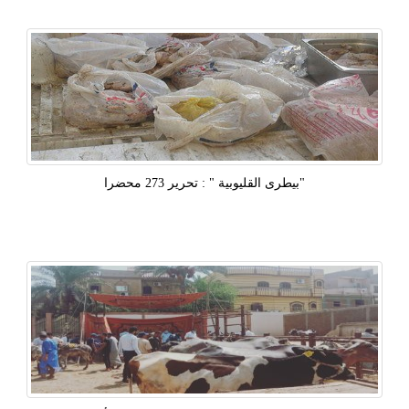
"بيطرى القليوبية " : تحرير 273 محضرا