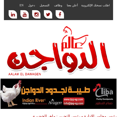
اطلب نسختك الإلكترونية
أعلن معنا
وظائف
التسجيل
دخول
EN
رئيس مجلس الادارة و رئيس التحرير : ماهر الخضيري