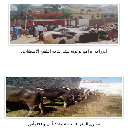
الزراعة: برامج توعوية لنشر ثقافة التلقيح الاصطناعى
بيطري الدقهلية" حصنت 274 ألف و806 رأس