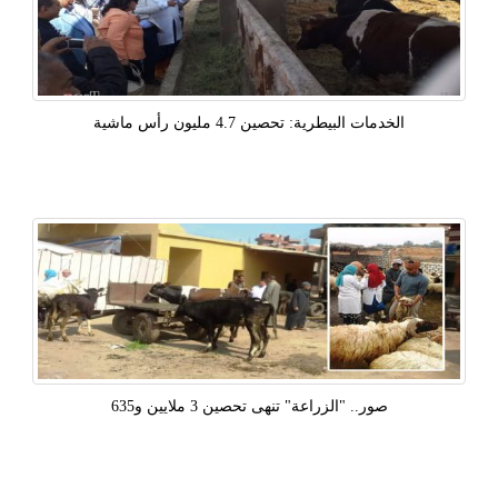
الخدمات البيطرية: تحصين 4.7 مليون رأس ماشية
صور.. "الزراعة" تنهى تحصين 3 ملايين و635