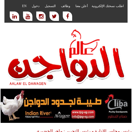
اطلب نسختك الإلكترونية
أعلن معنا
وظائف
التسجيل
دخول
EN
رئيس مجلس الادارة و رئيس التحرير : ماهر الخضيري