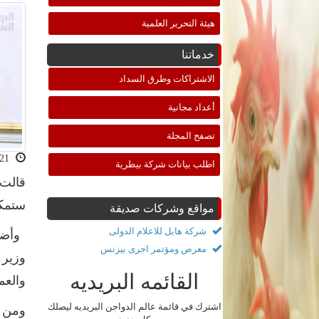
هيئة التحرير العلمية
خدماتنا
الاشتراكات وطرق السداد
أعداد مجانية
تصفح المجلة
2018-10-21 10:53:03
اطلب بيانات شركة بيطرية
قالت 
ستمكن
مواقع وشركات صديقة
شركة هايل للاعلام الدولى
وأضاف
معرض ومؤتمر اجرى بيزنس
وزير 
القائمه البريديه
والعم
اشترك في قائمة عالم الدواجن البريديه ليصلك
ومن ج