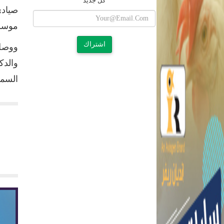
كل جديد
صيادي
موسم
اشتراك
ووصل 
والدك
السمك