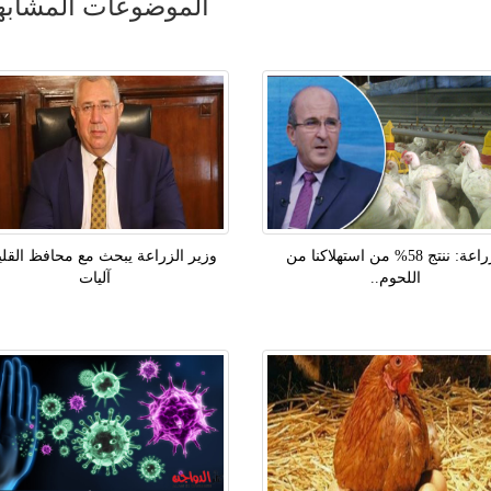
الموضوعات المشابه
الزراعة: ننتج 58% من استهلاكنا من
وزير الزراعة يبحث مع محافظ القلي
اللحوم..
آليات