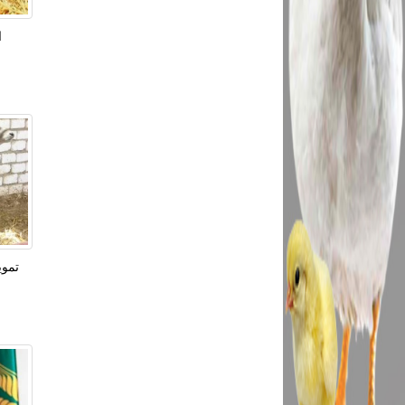
ا
تمويل م