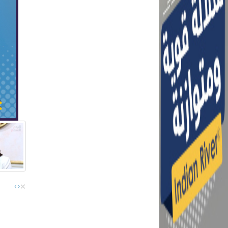
×
›
‹