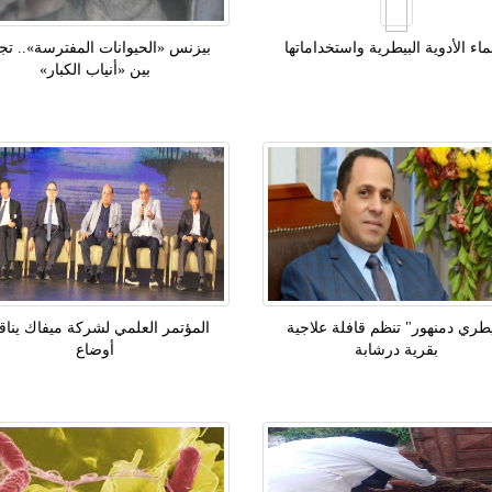
اء الأدوية البيطرية واستخداماتها
بيزنس «الحيوانات المفترسة».. تج
بين «أنياب الكبار»
طري دمنهور" تنظم قافلة علاجية
المؤتمر العلمي لشركة ميفاك ينا
بقرية درشابة
أوضاع