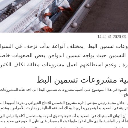
عات تسمين البط بمختلف أنواعة بدأت تزحف فى السنوات
التسمين حيث يواجه تسمين الدواجن بعض الصعوبات خاصة ل
رة , وعدم استطاعتهم لعمل مشروعات مغلقة تكلف الكثير.
ية مشروعات تسمين البط
لضوء في هذا الموضوع على أهمية مشروعات تسمين البط الى احد هذه المشروعات و
اج .
ر : عادل محمد رئيس مجلس إدارة مشروع الشمس للإنتاج الحيوانى ومقرها أسيوط ال
تربيتة في الصعيد بدا ينمو رويدا رويدا وذلك لمناعته العالية , ومقاومته للأمراض , وعدم
ن أذواق المستهلك في الصعيد بدأت تتجة وتتذوق لحومه وتستحسن أكلة بالقياس الى دج
أ لحوم الماشية والذى ظل لعقود طويلة هو المسيطر على تناول اللحوم في صعيد مصر