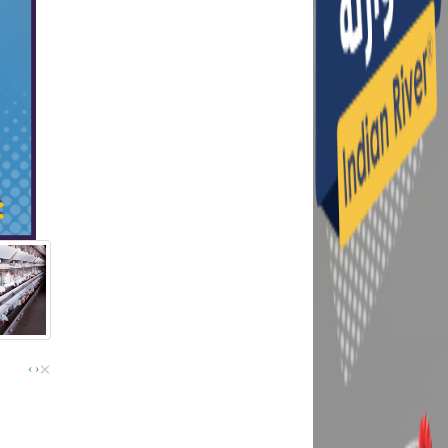
×
›
‹