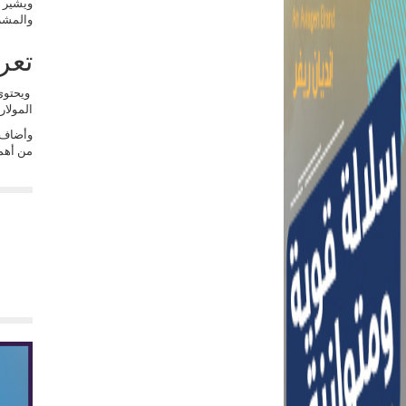
ويشير د
والمشروع بة 5 عنابر ويعمل بة 50 عامل 
تعر
ويحتوى
المولار
وأضاف ا
من أهمي