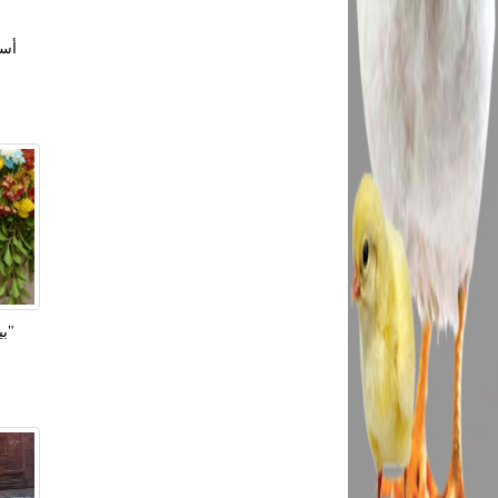
أسم
"بي