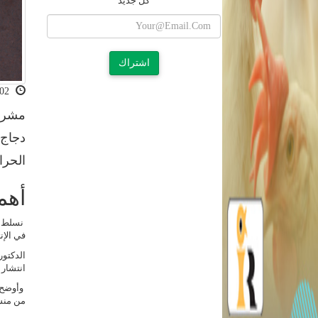
كل جديد
اشتراك
2020-09-02 14:42:41
مشرو
دجاج 
الحرا
أهم
نسلط ا
في الإنت
الدكتو
انتشار 
وأوضح أ
من منش