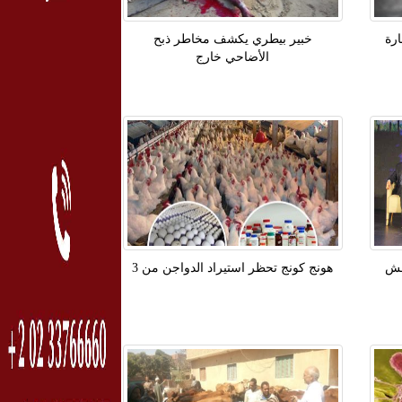
ارة
خبير بيطري يكشف مخاطر ذبح
الأضاحي خارج
قش
هونج كونج تحظر استيراد الدواجن من 3