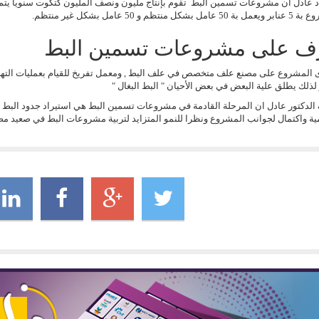
 عادل أن مشروعات تسمين البط تقوم بإنتاج مليون ونصف المليون كتكوت سنويا يتم 
بشكل منتظم و 50 عامل بشكل غير منتظم.
ف على مشروعات تسمين البط
 المشروع على مصنع علف متخصص في علف البط , ومعمل تفريخ للقيام بعمليات التهجي
 لذلك يطلق علية البعض في بعض الأحيان " البط البغال "
لدكتور عادل ان المرحلة القادمة في مشروعات تسمين البط هي استيراد جدود البط من 
ة واكتمال لجوانب المشروع ونظرا للنمو المتزايد لتربية مشروعات البط في صعيد م