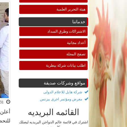
هيئة التحرير العلمية
خدماتنا
الاشتراكات وطرق السداد
أعداد مجانية
تصفح المجلة
اطلب بيانات شركة بيطرية
مواقع وشركات صديقة
شركة هايل للاعلام الدولى
معرض ومؤتمر اجرى بيزنس
2018-10-31 11:07:28
القائمه البريديه
أعلن 
اشترك في قائمة عالم الدواجن البريديه ليصلك