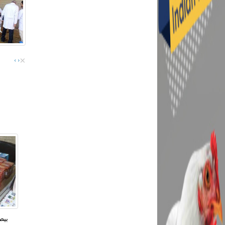
×
›
‹
بيط