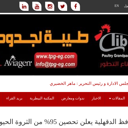
ول
EN
س الادارة و رئيس التحرير : ماهر الخضيري
المقالات
الاخبار
ندوات ومعارض
المكتبة البيطرية
بريد القراء
لدقهلية يعلن تحصين 95% من الثروة الحيوانية