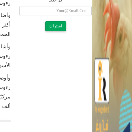
كل جديد
رءوس
وأضاف
اشتراك
الحمى ا
الأسو
وأوضح
ألف ر