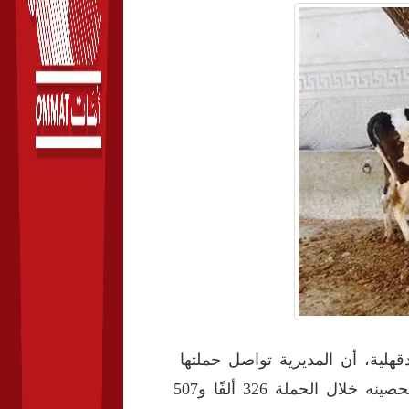
قهلية، أن المديرية تواصل حملتها
للتحصين ضد الحمى القلاعية والوادي المتصدع، حيث بلغ ما تم تحصينه خلال الحملة 326 ألفًا و507