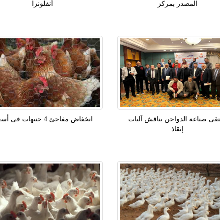
المصدر بمركز
أنفلونزا
قى صناعة الدواجن يناقش آليات
انخفاض مفاجئ 4 جنيهات فى أسعار
إنقاذ