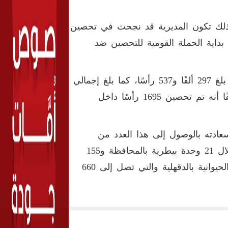
بذلك تكون المديرية قد نجحت في تحصين
 منذ بداية الحملة القومية للتحصين ضد
وأشار إلى أن إجمالي رءوس الأبقار والجاموس التي تم تحصينها بلغ 297 ألفًا و537 رأسًا، كما بلغ إجمالي
رءوس الأغنام والماعز التي تم تحصينها 58 ألفًا و894 رأسًا، مضيفًا أنه تم تحصين 1695 رأسًا داخل
ادته بالوصول إلى هذا العدد من
رءوس الماشية والأغنام التي نجحت المديرية في تحصينها من خلال 21 وحدة بيطرية بالمحافظة و155
مركزًا بيطريًّا، مؤكدًا استمرار الحملة للانتهاء من تحصين الثروة الحيوانية بالدقهلية والتي تصل إلى 660