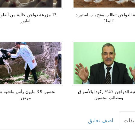
 الدواجن تطالب بفتح باب استيراد
13 مزرعة دواجن خالية من أنفلون
"البط"
الطيور
شعبة الدواجن: 40% ركودا بالأسواق
تحصين 3.9 مليون رأس ماشية 
ومطالب بتحصين
مرض
يقات
اضف تعليق