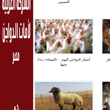
التسمين
أسعار الدواجن اليوم .. «البيضاء» ب23
جنيها