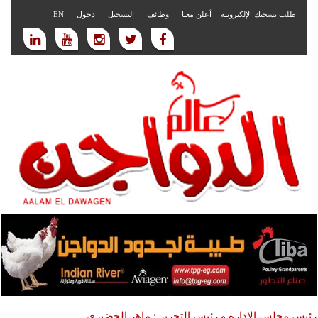
اطلب نسختك الإلكترونية
أعلن معنا
وظائف
التسجيل
دخول
EN
رئيس مجلس الادارة و رئيس التحرير : ماهر الخضيري