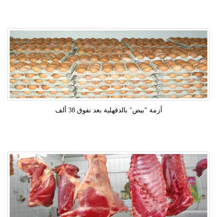
أزمة "بيض" بالدقهلية بعد نفوق 38 ألف