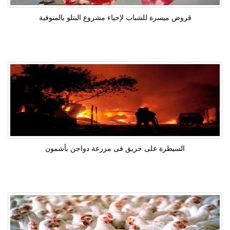
قروض ميسرة للشباب لإحياء مشروع البتلو بالمنوفية
السيطرة على حريق فى مزرعة دواجن بأشمون