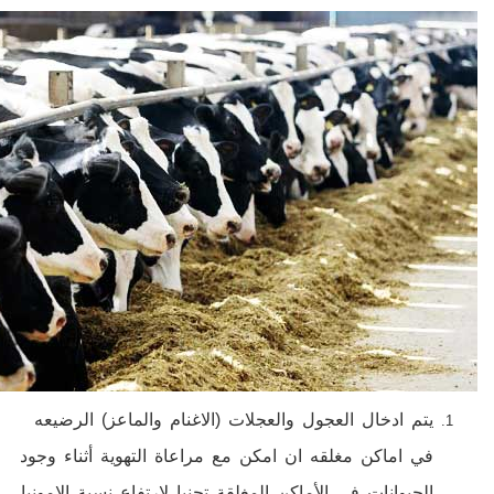
يتم ادخال العجول والعجلات (الاغنام والماعز) الرضيعه
في اماكن مغلقه ان امكن مع مراعاة التهوية أثناء وجود
الحيوانات في الأماكن المغلقة تجنبا لإرتفاع نسبة الامونيا