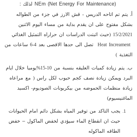
NEm (net Energy For Maintenance)
لذلك :
أ. يتم تم اتاحه الدريس - قش الارز في جزء من الطواله
بشكل مفتوح على ان يقدم بداية من مساء اليوم الاثنين
15/2/2021 (حيث اثبتت الدراسات ان حراراه التمثيل الغذائي
Heat Increament
تصل الى حدها الاقصى بعد 4-6 ساعات من
التغذية )
ب. يتم زيادة كميات العليقه بنسبة من 10-15%يوميا خلال ايام
البرد ويمكن زيادة نصف كجم حبوب لكل راس ( مع مراعاه
زيادة منظمات الحموضه من بيكربونات الصوديوم- اكسيد
الماغنيسيوم)
يجب التاكد من توفير المياه بشكل دائم امام الحيوانات
حيث ان انقطاع الماء سيؤدي لخفض الماكول – خفض
الطاقه الماكوله