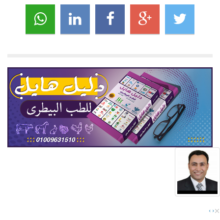
×
›
‹