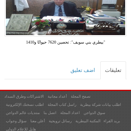
"بيطري بني سويف": تحصين 7620 حيوانًا و1410
تعليقات
اضف تعليق
تصفح المجلة
أعداد مجانية
الاشتراكات وطرق السداد
اطلب بيانات شركة بيطرية
راسل كتاب المجلة
اطلب نسختك الإلكترونية
سوق الدواجن
اعداد المجلة
اتصل بنا
منتديات عالم الدواجن
بريد القراء
المكتبة البيطرية
رسائل ترويجية
أعلن معنا
سؤال وجواب
هايل للإعلام الدولي