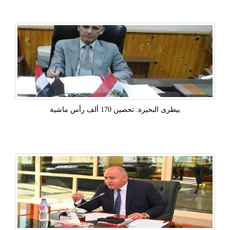
بيطرى البحيرة: تحصين 170 ألف رأس ماشية