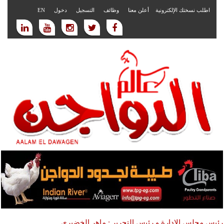
اطلب نسختك الإلكترونية
أعلن معنا
وظائف
التسجيل
دخول
EN
رئيس مجلس الادارة و رئيس التحرير : ماهر الخضيري