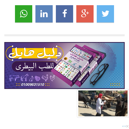
×
›
‹