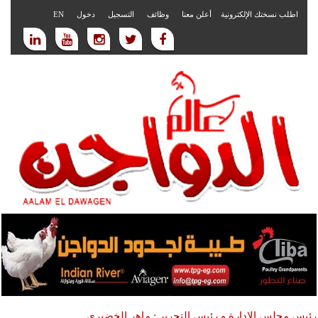
اطلب نسختك الإلكترونية
أعلن معنا
وظائف
التسجيل
دخول
EN
رئيس مجلس الادارة و رئيس التحرير : ماهر الخضيري