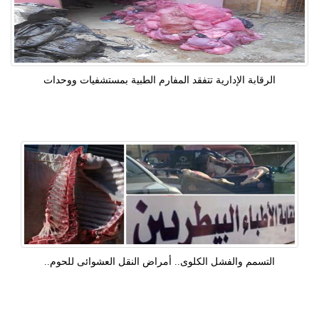
الرقابة الإدارية تتفقد المفارم الطبية بمستشفيات ووحدات
التسمم والفشل الكلوى.. أمراض النقل العشوائى للحوم..