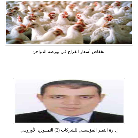
انخفاض أسعار الفراخ في بورصة الدواجن
إدارة التميز المؤسسي للشركات (2) النمــوذج الأوروبـي