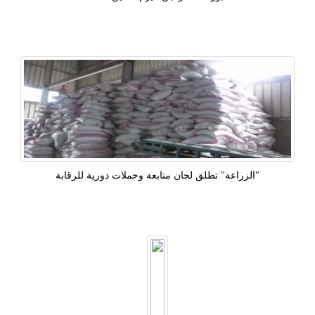
"الزراعة" تطلق لجان متابعة وحملات دورية للرقابة