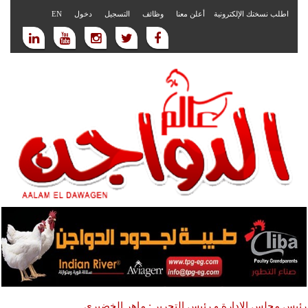
اطلب نسختك الإلكترونية
أعلن معنا
وظائف
التسجيل
دخول
EN
رئيس مجلس الادارة و رئيس التحرير : ماهر الخضيري