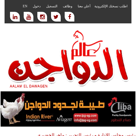
اطلب نسختك الإلكترونية
أعلن معنا
وظائف
التسجيل
دخول
EN
رئيس مجلس الادارة و رئيس التحرير : ماهر الخضيري