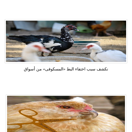
نكشف سبب اختفاء البط «المسكوفى» من أسواق