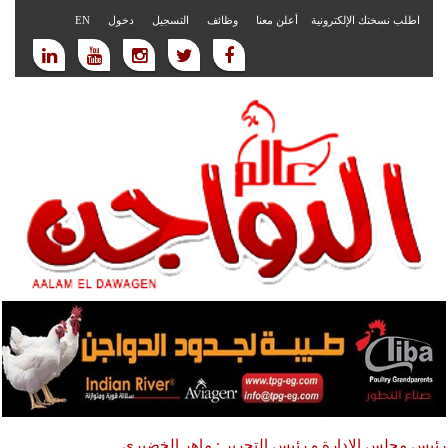
اطلب نسختك الإلكترونية
أعلن معنا
وظائف
التسجيل
دخول
EN
رئيس مجلس الادارة و رئيس التحرير : ماهر الخضيري