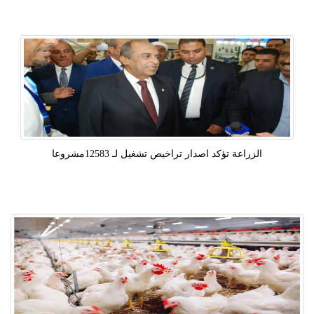
الزراعة تؤكد اصدار تراخيص تشغيل لـ 12583مشروعا