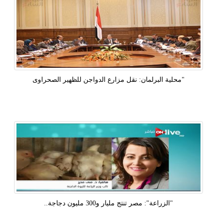
"محلية البرلمان: نقل مزارع الدواجن للظهير الصحراوى
"الزراعة": مصر تنتج مليار و300 مليون دجاجة..