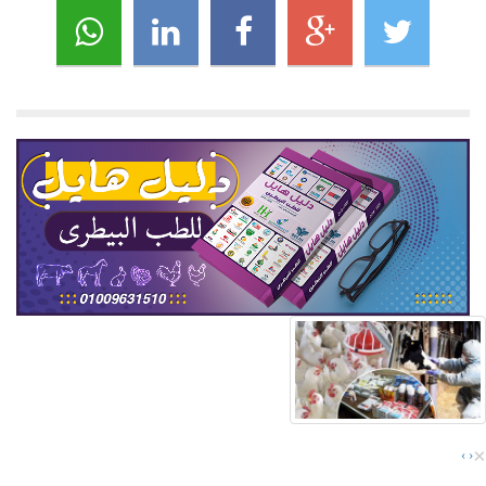
×
›
‹