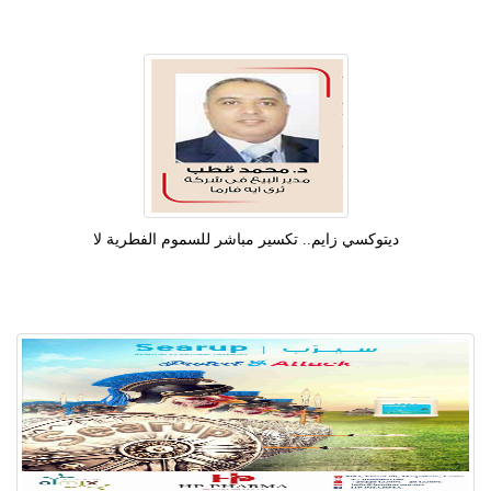
دیتوکسي زايم.. تكسير مباشر للسموم الفطرية لا