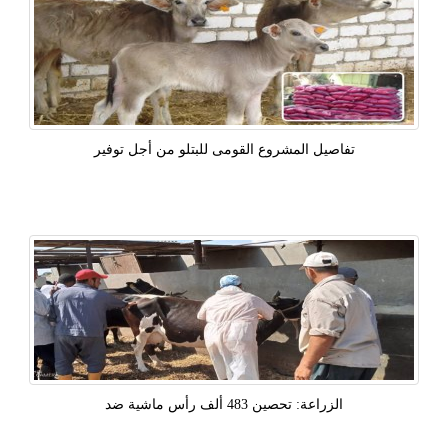
تفاصيل المشروع القومى للبتلو من أجل توفير
الزراعة: تحصين 483 ألف رأس ماشية ضد