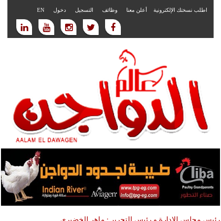
اطلب نسختك الإلكترونية
أعلن معنا
وظائف
التسجيل
دخول
EN
رئيس مجلس الادارة و رئيس التحرير : ماهر الخضيري