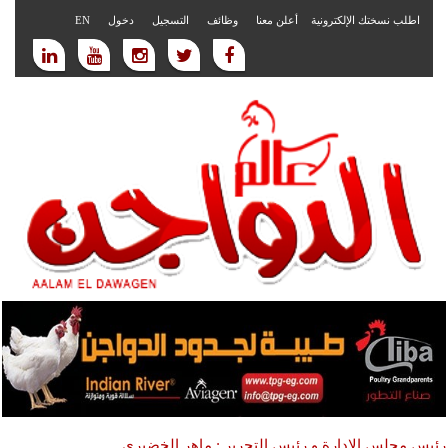
اطلب نسختك الإلكترونية
أعلن معنا
وظائف
التسجيل
دخول
EN
رئيس مجلس الادارة و رئيس التحرير : ماهر الخضيري