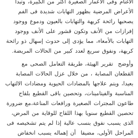
الأغنام وفى الأعمار الصغيرة أكثر من الكبيرة، وتبدأ
الأعراض المرضية بظهور التهابات شديدة فى الفم
يصحبها رائحة كريهة والتهابات بالعيون ودموع ووجود
إفرازات من الأنف وتكون قشور على الأنف ووجود
التهابات بالأمعاء، مما يؤدى إلى حدوث إسهال ذو رائحة
كريهة، ونفوق سريع لعدد كبير من الحالات المريضة.
وأوضح تقرير الهيئة، طريقة التعامل الصحى مع
القطعان المصابة ، من خلال عزل الحالات المصابة
بعيدا، ويتم علاجها بالمضادات الحيوية ومضادات الالتهاب
المناسبة والفيتامينات، وتحصين باقى القطيع بلقاح
طاعون المجترات الصغيرة ورافعات المناعة،مع ضرورة
تحصين القطيع سنويا بهذا اللقاح للوقاية من المرض،
الذى يسبب نفوق بنسب عالية إذا لم يتم تشخيصه فى
المراحل الأولى، مضيفا أن إهماله يسبب انخفاض