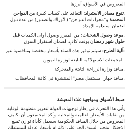
المعروض في الأسواق، أبرزها
.تنوع مصادر الاستيراد:
التعاقد على كميات كبيرة من
الدواجن
المجمدة
و"مجزاءات الدواجن" (الأوراك والصدور) من عدة دول
لضمان استدامة الإمداد
.موعد وصول الشحنات:
من المقرر وصول أولى الكميات
قبل
حلول شهر رمضان
بوقت كافٍ، لضمان استقرار السوق
:آلية الطرح:
سيتم توفير هذه السلع بأسعار مخفضة وتنافسية عبر
.المجمعات الاستهلاكية التابعة لوزارة التموين
.منافذ وزارة الزراعة الثابتة والمتحركة
.منافذ جهاز "مستقبل مصر" المنتشرة في كافة المحافظات
ضبط الأسواق ومواجهة غلاء المعيشة
يأتي هذا التحرك في إطار توجيهات الدولة لتعزيز منظومة الوقاية
من تقلبات الأسعار العالمية والمحلية. وأكد المجتمعون أن تكثيف
المعروض من خلال المنافذ الحكومية سيعمل كأداة توازن تمنع
الاحتكار وتجبر السوق الحر على الالتزام بأسعار عادلة للمستهلك