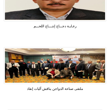
رعـايـة دجـــاج إنتــــاج اللحـــم
ملتقى صناعة الدواجن يناقش آليات إنقاذ