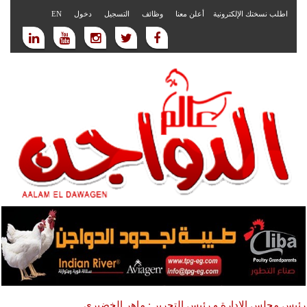
اطلب نسختك الإلكترونية
أعلن معنا
وظائف
التسجيل
دخول
EN
رئيس مجلس الادارة و رئيس التحرير : ماهر الخضيري