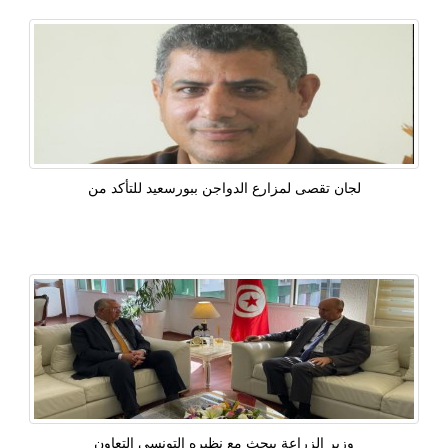
لجان تقصى لمزارع الدواجن ببورسعيد للتأكد من
وزير الزراعة يبحث مع نظيره التونسى التعاون