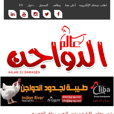
اطلب نسختك الإلكترونية
أعلن معنا
وظائف
التسجيل
دخول
EN
رئيس مجلس الادارة و رئيس التحرير : ماهر الخضيري