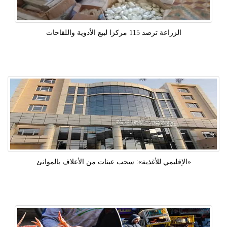
الزراعة ترصد 115 مركزا لبيع الأدوية واللقاحات
«الإقليمي للأغذية»: سحب عينات من الأعلاف بالموانئ