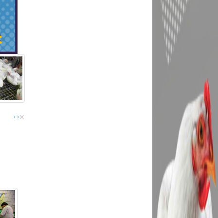
×
›
‹