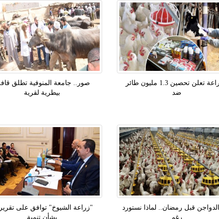
الزراعة تعلن تحصين 1.3 مليون طائر
صور.. جامعة المنوفية تطلق قافل
ضد
بيطرية لقرية
الدواجن قبل رمضان.. لماذا نستورد
"زراعة الشيوخ" توافق على تقرير
رغم
بشأن تنمية