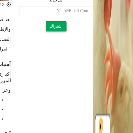
كل جديد
2026-05-12 14:07:15
تعد صن
اشتراك
والإقل
الصدد،
"الفرا
أسباب
أكد رئ
المزر
وعزا "