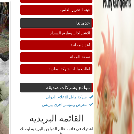
هيئة التحرير العلمية
خدماتنا
الاشتراكات وطرق السداد
أعداد مجانية
تصفح المجلة
اطلب بيانات شركة بيطرية
مواقع وشركات صديقة
شركة هايل للاعلام الدولى
معرض ومؤتمر اجرى بيزنس
القائمه البريديه
اشترك في قائمة عالم الدواجن البريديه ليصلك