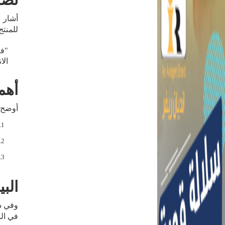
تصد
أشار 
للمنتج
"فت
الا
أهم
أوضح ر
الب
وفي س
في المزرعة بين 95 و97 ج