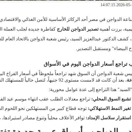
اعة الدواجن في مصر أحد الركائز الأساسية للأمن الغذائي والاقتصادي.
يمية، برزت أهمية
تصدير الدواجن للخارج
كقاطرة جديدة لجلب العملة ال
 كشف الدكتور عبدالعزيز السيد، رئيس شعبة الدواجن بالاتحاد العام ل
خ البيضاء" ومستقبل التصدير.
 تراجع أسعار الدواجن اليوم في الأسواق
يس شعبة الدواجن أن السوق شهد تراجعاً ملحوظاً في أسعار الفراخ ا
عة
، بعد أن كانت قد لامست مستوى 92 جنيهاً، لتصل حالياً للمستهلك النهائي بمتوسط
السيد" هذا التراجع إلى عدة عوامل محورية:
تشبع السوق المحلي:
تراجع معدلات الطلب عقب انتهاء موسم عيد الفط
تغير النمط الاستهلاكي:
توجه قطاع كبير من المستهلكين نحو اللحوم الحم
استقرار سلاسل الإمداد:
توافر الأعلاف محلياً وتنوع مصادر استيرادها