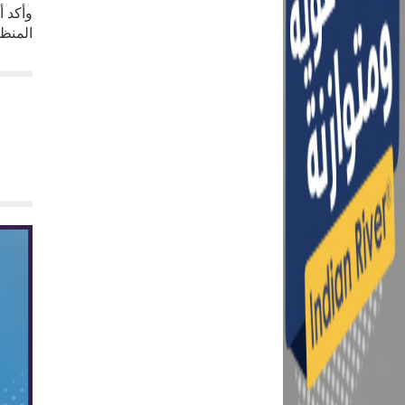
وأكد 
المنظو