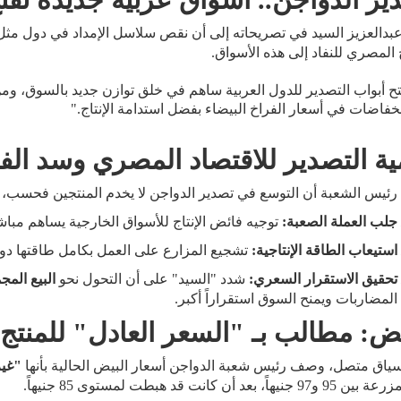
ير الدواجن.. أسواق عربية جديدة تفتح
عبدالعزيز السيد في تصريحاته إلى أن نقص سلاسل الإمداد في دول مث
 المصري للنفاد إلى هذه الأسواق.
ح أبواب التصدير للدول العربية ساهم في خلق توازن جديد بالسوق، ومن ا
نخفاضات في أسعار الفراخ البيضاء بفضل استدامة الإنتاج."
ية التصدير للاقتصاد المصري وسد الفج
ئيس الشعبة أن التوسع في تصدير الدواجن لا يخدم المنتجين فحسب، بل
جلب العملة الصعبة:
توجيه فائض الإنتاج للأسواق الخارجية يساهم مباشر
استيعاب الطاقة الإنتاجية:
تشجيع المزارع على العمل بكامل طاقتها دو
تحقيق الاستقرار السعري:
شدد "السيد" على أن التحول نحو
البيع المج
المضاربات ويمنح السوق استقراراً أكبر.
يض: مطالب بـ "السعر العادل" للمنتج
ياق متصل، وصف رئيس شعبة الدواجن أسعار البيض الحالية بأنها
"غير
نيهاً، بعد أن كانت قد هبطت لمستوى 85 جنيهاً.