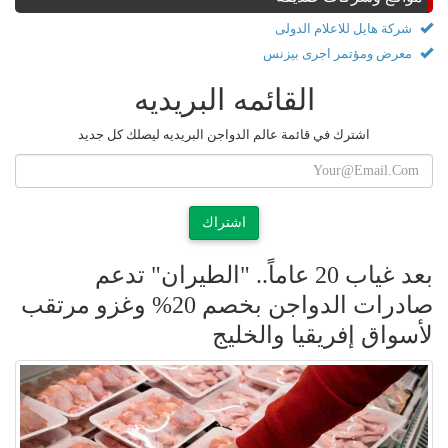
شركة هايل للاعلام الدولى
معرض ومؤتمر اجرى بيزنس
القائمه البريديه
اشترك في قائمة عالم الدواجن البريديه ليصلك كل جديد
اشتراك
بعد غياب 20 عاماً.. "الطيران" تدعم
صادرات الدواجن بخصم 20% وغزو مرتقب
لأسواق إفريقيا والخليج