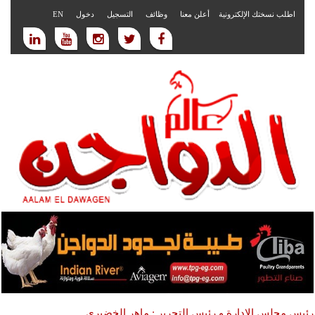
اطلب نسختك الإلكترونية
أعلن معنا
وظائف
التسجيل
دخول
EN
رئيس مجلس الادارة و رئيس التحرير : ماهر الخضيري