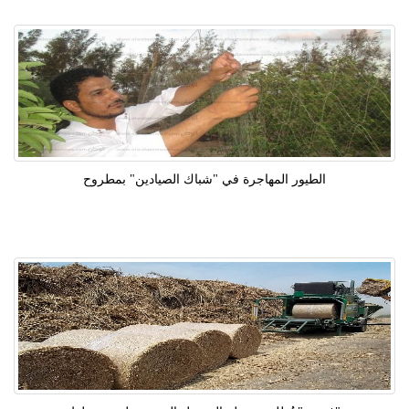
الطيور المهاجرة في "شباك الصيادين" بمطروح