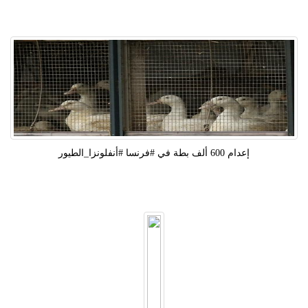
إعدام 600 ألف بطة في #فرنسا #أنفلونزا_الطيور