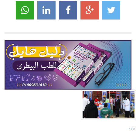
×
›
‹