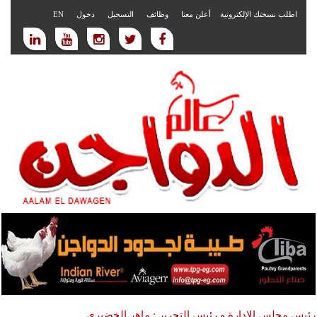
اطلب نسختك الإلكترونية
أعلن معنا
وظائف
التسجيل
دخول
EN
رئيس مجلس الادارة و رئيس التحرير : ماهر الخضيري