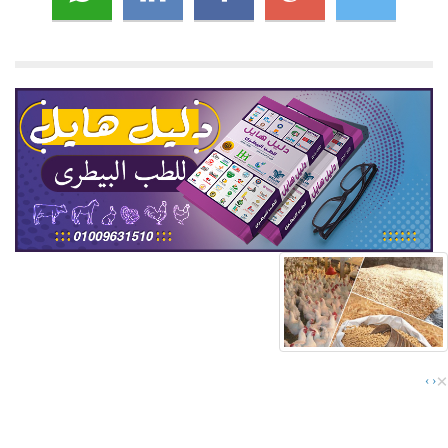
×
›
‹