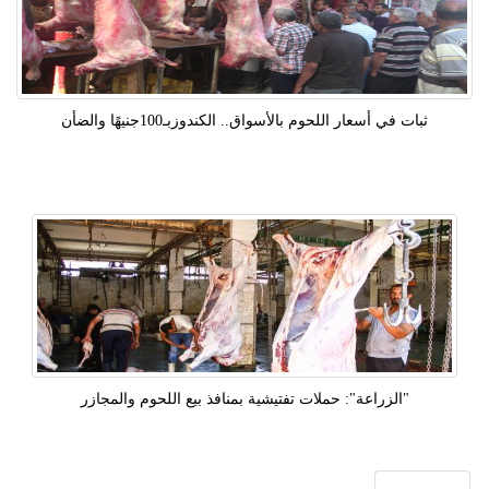
ثبات في أسعار اللحوم بالأسواق.. الكندوزبـ100جنيهًا والضأن
"الزراعة": حملات تفتيشية بمنافذ بيع اللحوم والمجازر