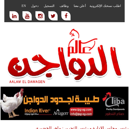
اطلب نسختك الإلكترونية
أعلن معنا
وظائف
التسجيل
دخول
EN
رئيس مجلس الادارة و رئيس التحرير : ماهر الخضيري