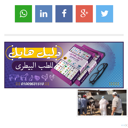
×
›
‹