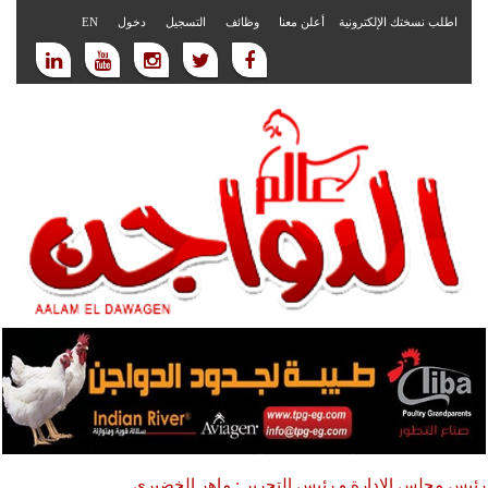
اطلب نسختك الإلكترونية
أعلن معنا
وظائف
التسجيل
دخول
EN
رئيس مجلس الادارة و رئيس التحرير : ماهر الخضيري