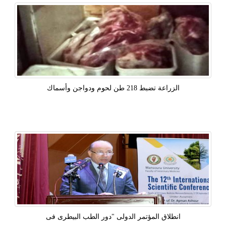
الزراعة تضبط 218 طن لحوم ودواجن وأسماك
انطلاق المؤتمر الدولى "دور الطب البيطرى فى