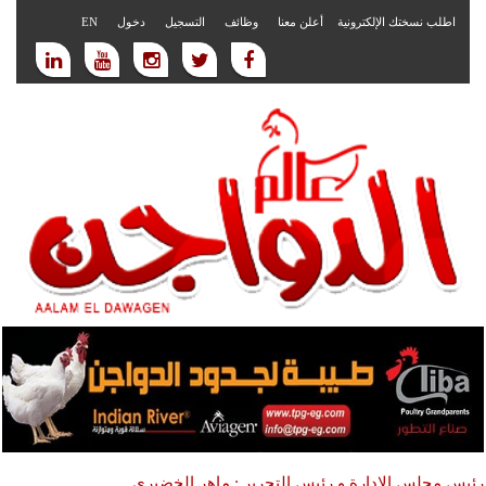
اطلب نسختك الإلكترونية
أعلن معنا
وظائف
التسجيل
دخول
EN
رئيس مجلس الادارة و رئيس التحرير : ماهر الخضيري