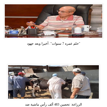
"حلم عمره 7 سنوات". أخيرا وبعد جهود
الزراعة: تحصين 483 ألف رأس ماشية ضد