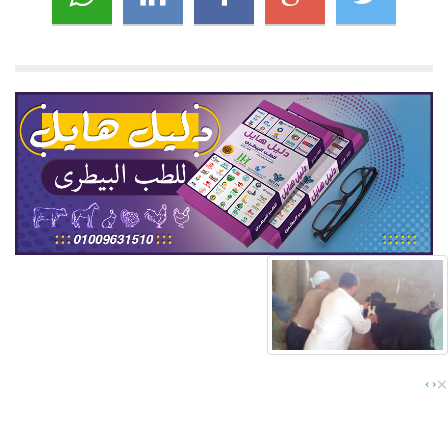
×
›
‹