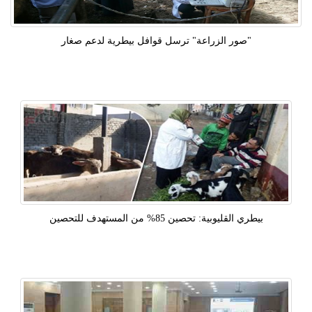
"صور الزراعة" ترسل قوافل بيطرية لدعم صغار
بيطري القليوبية: تحصين 85% من المستهدف للتحصين