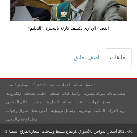
القضاء الإدارى يكشف كارثة بالبحيرة: "التعليم"
تعليقات
اضف تعليق
تصفح المجلة
أعداد مجانية
الاشتراكات وطرق السداد
اطلب بيانات شركة بيطرية
راسل كتاب المجلة
اطلب نسختك الإلكترونية
سوق الدواجن
اعداد المجلة
اتصل بنا
منتديات عالم الدواجن
بريد القراء
المكتبة البيطرية
رسائل ترويجية
أعلن معنا
سؤال وجواب
هايل للإعلام الدولي
جميع حقوق النشر محفوظة لدى مؤسسة عالم الدواجن