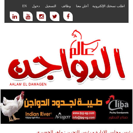
اطلب نسختك الإلكترونية
أعلن معنا
وظائف
التسجيل
دخول
EN
رئيس مجلس الادارة و رئيس التحرير : ماهر الخضيري