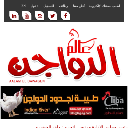
اطلب نسختك الإلكترونية
أعلن معنا
وظائف
التسجيل
دخول
EN
رئيس مجلس الادارة و رئيس التحرير : ماهر الخضيري