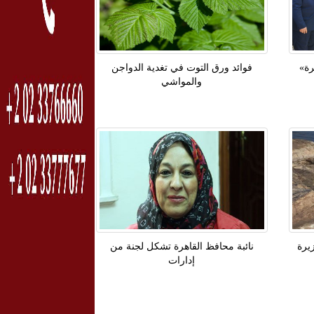
رة»
فوائد ورق التوت في تغدية الدواجن
والمواشي
يرة
نائبة محافظ القاهرة تشكل لجنة من
إدارات