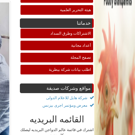
هيئة التحرير العلمية
خدماتنا
الاشتراكات وطرق السداد
أعداد مجانية
تصفح المجلة
اطلب بيانات شركة بيطرية
مواقع وشركات صديقة
شركة هايل للاعلام الدولى
معرض ومؤتمر اجرى بيزنس
القائمه البريديه
اشترك في قائمة عالم الدواجن البريديه ليصلك