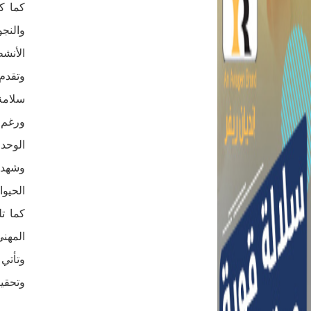
كما ك
والنج
الأنشط
وتقدم
سلامة 
ورغم 
الوحدا
وشهدت 
الحيوا
كما ت
المهن
وتأتي
وتحقي