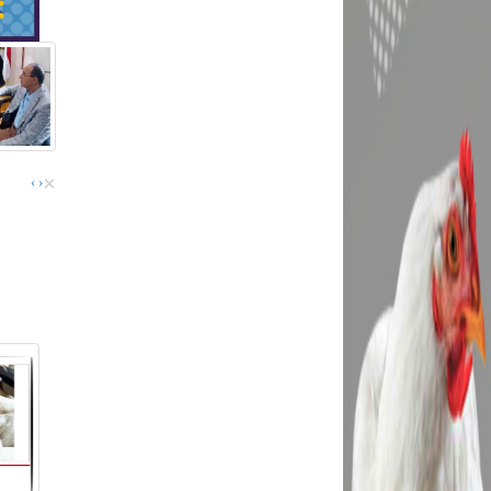
×
›
‹