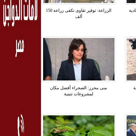
وة إرشادية
الزراعة: توفير تقاوى تكفى زراعة 150
ألف
ة
منى محرز: الصحراء أفضل مكان
لمشروعات تنمية