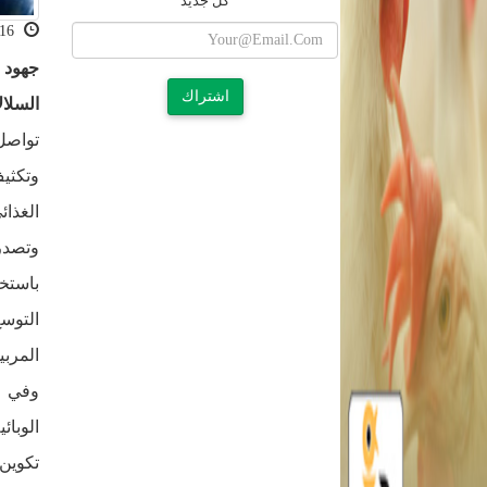
كل جديد
2026-04-16 10:38:12
جهود 
اشتراك
السلال
تواصل
وتكثي
الغذائ
وتصدر
باستخ
التوس
المربي
وفي إ
الوبا
تكوين 