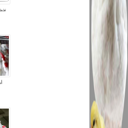
تذبذ
أس