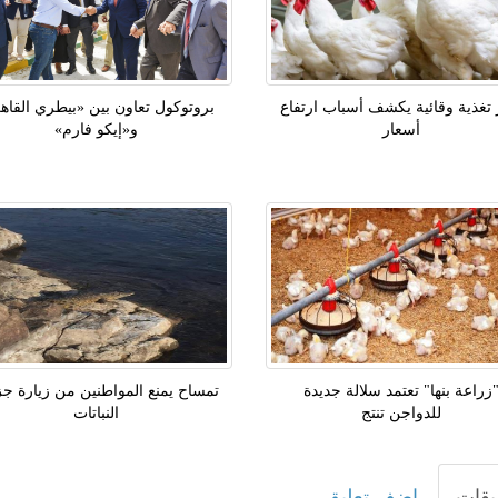
 تغذية وقائية يكشف أسباب ارتفاع
بروتوكول تعاون بين «بيطري القاه
أسعار
و«إيكو فارم»
زراعة بنها" تعتمد سلالة جديدة
تمساح يمنع المواطنين من زيارة جز
للدواجن تنتج
النباتات
يقات
اضف تعليق