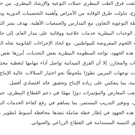
ثفت فرق الطب البيطري حملات التوعية والإرشاد البيطري، من خل
وع، تناولت طرق الوقاية من الأمراض وأهمية التحصينات الدورية وت
ة التوعوية التعاون مع المدارس والجمعيات الأهلية، بهدف نشر الثقا
 الوحدات البيطرية خدمات علاجية ووقائية على مدار العام، إلى جا
اللحوم المعروضة للمواطنين، مع اتخاذ الإجراءات القانونية تجاه ا
هذه الجهود، تواجه المنظومة البيطرية بعض التحديات، أبرزها نقص 
ت والمجازر، إلا أن الفرق الميدانية تواصل أداء مهامها لتغطية مخت
توجهات المربين تطورًا ملحوظًا نحو اختيار السلالات عالية الإنتاج
نية، بما ينعكس على زيادة الإنتاج وتحقيق عائد اقتصادي أفضل.
لعب المعارض والمؤتمرات دورًا مهمًا في دعم القطاع البيطري، ح
ي، وتوفير التدريب المستمر، بما يساهم في رفع كفاءة الخدمات البي
 هذه الجهود في إطار خطة شاملة تنفذها محافظة أسيوط لتطوير منظو
.
ق التنمية المستدامة في القطاع الزراعي والحيواني