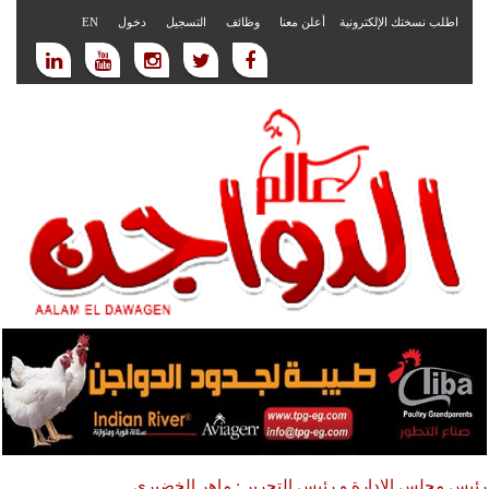
اطلب نسختك الإلكترونية
أعلن معنا
وظائف
التسجيل
دخول
EN
رئيس مجلس الادارة و رئيس التحرير : ماهر الخضيري