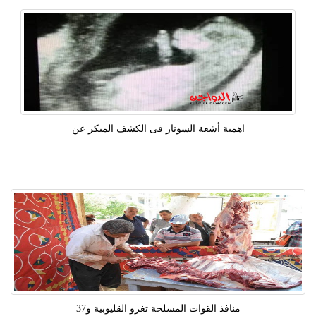
اهمية أشعة السونار فى الكشف المبكر عن
منافذ القوات المسلحة تغزو القليوبية و37