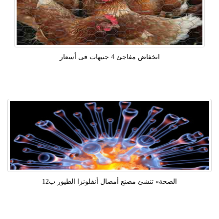
انخفاض مفاجئ 4 جنيهات فى أسعار
الصحة» تنشئ مصنع أمصال أنفلونزا الطيور ب12