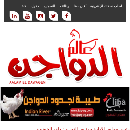
اطلب نسختك الإلكترونية
أعلن معنا
وظائف
التسجيل
دخول
EN
رئيس مجلس الادارة و رئيس التحرير : ماهر الخضيري