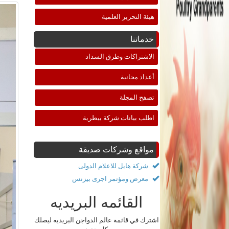
هيئة التحرير العلمية
خدماتنا
الاشتراكات وطرق السداد
أعداد مجانية
تصفح المجلة
اطلب بيانات شركة بيطرية
مواقع وشركات صديقة
شركة هايل للاعلام الدولى
معرض ومؤتمر اجرى بيزنس
القائمه البريديه
اشترك في قائمة عالم الدواجن البريديه ليصلك