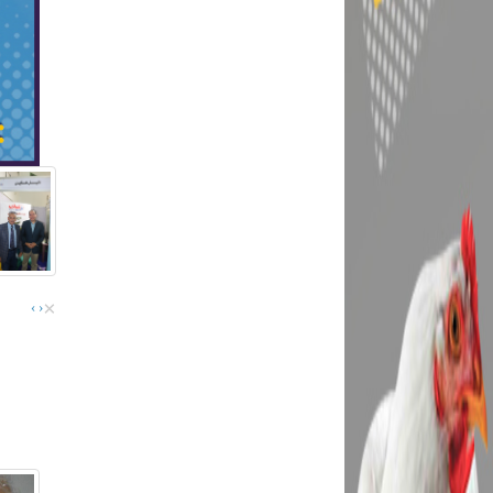
×
›
‹