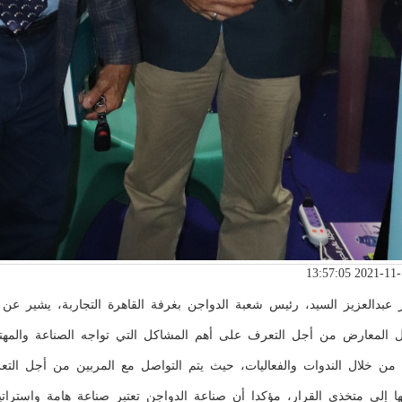
ر عبدالعزيز السيد، رئيس شعبة الدواجن بغرفة القاهرة التجاربة، يشير ع
المعارض من أجل التعرف على أهم المشاكل التي تواجه الصناعة والمهتمين
من خلال الندوات والفعاليات، حيث يتم التواصل مع المربين من أجل التع
ها إلى متخذي القرار، مؤكدا أن صناعة الدواجن تعتبر صناعة هامة واستراتي