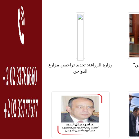
ن”
‫وزارة الزراعة: تجديد تراخيص مزارع
الدواجن