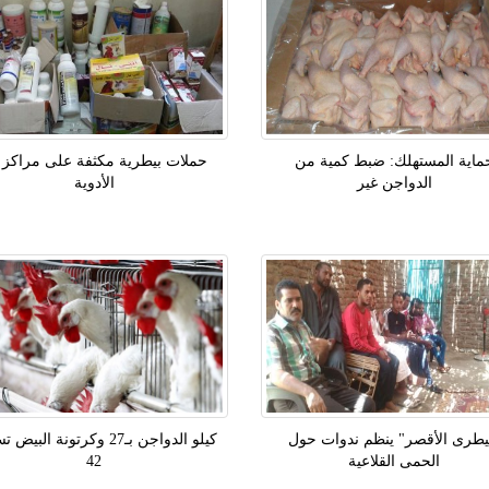
ماية المستهلك: ضبط كمية من
حملات بيطرية مكثفة على مراكز ب
الدواجن غير
الأدوية
يطرى الأقصر" ينظم ندوات حول
كيلو الدواجن بـ27 وكرتونة الب
الحمى القلاعية
42