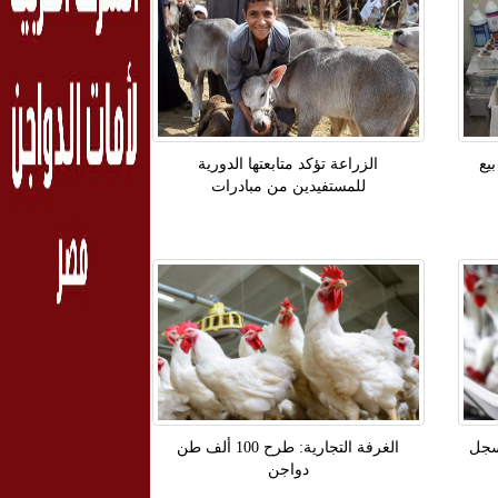
يع
الزراعة تؤكد متابعتها الدورية
للمستفيدين من مبادرات
يض تسجل
الغرفة التجارية: طرح 100 ألف طن
دواجن