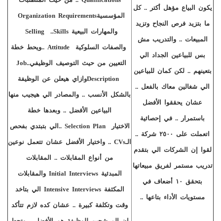
يكون البياع مؤهل أكتر .. كل
المؤسسية
Organization Requirements
ما بتزيد فرص النجاح وتزيد
والمهارات البيعية
Selling ..Skills
المبيعات .. والتدريب مش
والصفات السلوكية
Attitude
..
ويحط خطة
بس للبياعين الجداد الي
التعيين من حيث التوصيف الوظيفي
..
Job
بتعينهم .. لكن كمان للبياعين
Description
وازاي هيعلن عن الوظيفة
الي شغالين معاك بالفعل ..
بالشكل الأنسب .. والمصادر الي هيجيب منها
عشان يحققوا الأفضل
البياعين الأفضل .. وبعدها خطة
باستمرار .. في إحصائية
الاختيار
Selection Plan
..
الي بتبتدي بفحص
اتعملت على ٢٥٠٠ شركة ..
الـ
CVs
..
واختيار الأفضل عشان تتعمل نوعين
لقوا إن الشركات الي بتقدم
من أنواع المقابلات .. المقابلات
تدريب مستمر لفريق مبيعاتها
المبدئية
Initial Interviews
والمقابلات
بتحقق ١٠ أضعاف في
المكثفة
Intensive Interviews
الي بتاخد
مستويات الأداء بتاعها .
.
وقت وتكلفة كبيرة .. عشان كده لازم تتأكد
إن المرشحين للوظيفة هم الأفضل .. وتحط