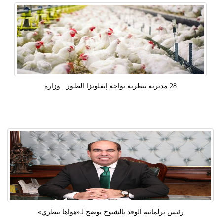
28 مديرية بيطرية تواجه إنفلونزا الطيور.. وزارة
رئيس برلمانية الوفد بالشيوخ يوضح لـ«هواها بيطري»