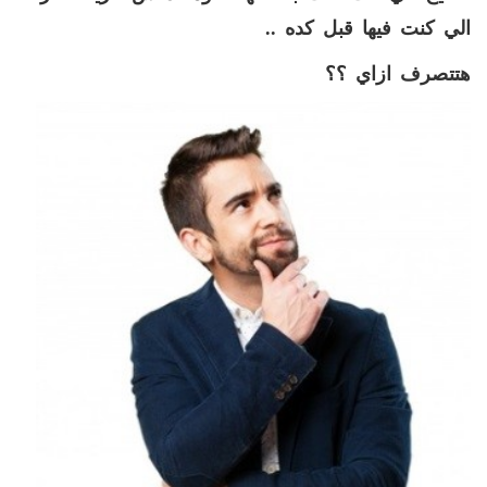
الي كنت فيها قبل كده ..
هتتصرف ازاي ؟؟