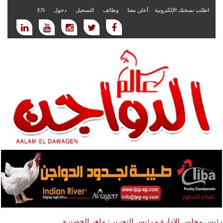
اطلب نسختك الإلكترونية
أعلن معنا
وظائف
التسجيل
دخول
EN
رئيس مجلس الادارة و رئيس التحرير : ماهر الخضيري