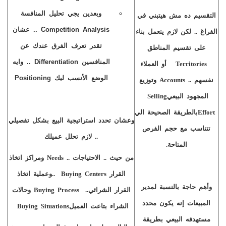
وبعدين يجي تحليل المنافسة
التقسيم ده مش هيتبني في
Competition Analysis
.. عشان
الفراغ .. لكن لازم يتعمل بناء
تقدر تعرف الفرق عندك عن
على تقسيم المناطق
المنافسين
Differentiation
.. وايه
Territories
أو العملاء
الوضع الأنسب ليك
Positioning
نفسهم
Accounts ..
وتوزيع
المجهود البيعي
Selling
Effort
بالطريقة الصحيحة الي
وعشان تحدد استراتيجية البيع بشكل تفصيلي
تتناسب مع حجم الفرص
.. لازم تحلل عميلك
المتاحة
.
من حيث .. الاحتياجات
Needs ..
ومراكز اتخاذ
القرار
Buying Centers
..
وعملية اتخاذ
وأهم حاجة بالنسبة لمدير
القرار الشرائي
..
Buying Process
وحالات
المبيعات إنه يكون محدد
الشراء بتاعت العميل
Buying Situations
مستهدفه البيعي بطريقة