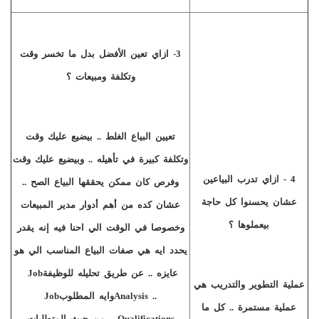
3- ازاي تعين الأفضل بدل ما تخسر وقت
وتكلفة ومبيعات ؟
تعيين البياع الغلط .. بيضيع عليك وقت
وتكلفة كبيرة في تأهيله .. وبيضيع عليك وقت
4
-
ازاي تدرب البياعين
وفرص كان ممكن يحققها البياع الصح ..
عشان يحسنوا كل حاجة
عشان كده من أهم أدوار مدير المبيعات
بيعملوها ؟
وخصوصا في الوقت الي احنا فيه إنه يقدر
يحدد ايه هي صفات البياع المناسب الي هو
عايزه .. عن طريق تحليله للوظيفة
Job
عملية التطوير والتدريب هي
Analysis ..
وايه المطلوب
Job
عملية مستمرة .. كل ما
Qualifications
..
من حيث المتطلبات