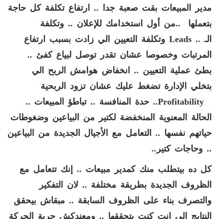
مدير المبيعات بقت صعبة جدا .. ارتفاع تكلفة كل حاجة
بتعملها
..
من أول استخدامك للإعلان .. وتكلفة
الـ
Leads ..
وتكلفة التعيين الي زادت بسبب ارتفاع
المرتبات وخصوصا عشان تقدر توصل لبياع كفئ ..
بطئ عملية التعيين .. انخفاض هوامش الربح الي
بتخلي الإدارة تضغط عليك عشان تزود الربحية
..Profitability
حدة المنافسة
..
تباطؤ المبيعات ..
الحالة المعنوية المنخفضة لكتير من البياعين وضغوطات
حياتهم نفسها .. التعامل مع الأجيال الجديدة من البياعين
..
وحاجات كتير
..
كل ده بيتطلب منك كمدير مبيعات .. إنك تتعامل مع
الظروف الجديدة بطريقة مختلفة .. لان التفكير
والتصرف بناء على الظروف السابقة .. مبقاش بيحقق
النتايج الي انت كنت بتحققها .. ومعندكش حرية الحركة