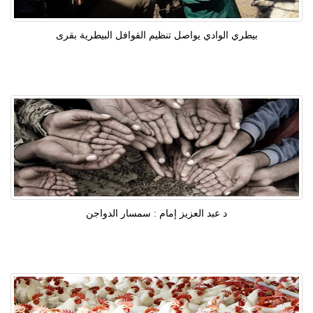
بيطري الوادي يواصل تنظيم القوافل البيطرية بقرى
د عبد العزيز إمام : سمسار الدواجن