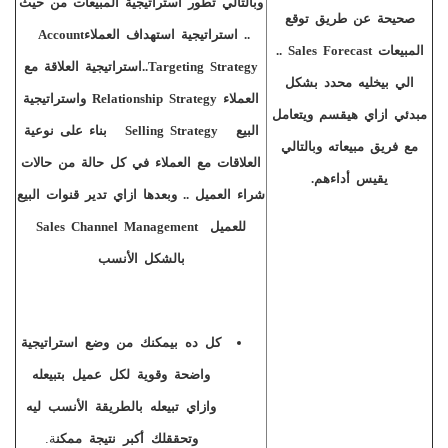
وبالتالي تطور استراتيجية المبيعات من حيث
صحيحة عن طريق توقع
.. استراتيجية استهداف العملاء
Account
المبيعات
Sales Forecast
..
Targeting Strategy
..
استراتيجية العلاقة مع
الي بيخليه محدد بشكل
العملاء
Relationship Strategy
واستراتيجية
مبدئي ازاي هيقسم ويتعامل
البيع
Selling Strategy
بناء على نوعية
مع فريق مبيعاته وبالتالي
العلاقات مع العملاء في كل حالة من حالات
يقيس أداءهم.
شراء العميل .. وبعدها ازاي تدير قنوات البيع
للعميل
Sales Channel Management
بالشكل الأنسب
كل ده بيمكنك من وضع استراتيجية
واضحة وقوية لكل عميل بتبيعله
وازاي تبيعله بالطريقة الأنسب ليه
وتحققلك أكبر نتيجة ممكن
ة
.