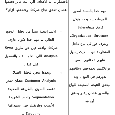
باختصار .. ايه الأهداف الي انت عايز تحققها
عشان تحقق نجاح شركتك وهتحققها ازاي؟
مهم جدا بالنسبة لمدير
المبيعات إنه يحدد هيكل
فريق مبيعاته
Sales
الاستراتيجية بتبدأ من تحليل الوضع
..
Organization Structure
الحالي .. مهم جدا تكون عارف
ويعرف دور كل بياع داخل
شركتك واقفه فين عن طريق
Swot
المنظومة دي .. بحيث يسهل
Analysis
اللي اتكلمنا عنه بالتفصيل
عليهم علاقاتهم ببعض
قبل كدا .
ووعلاقتهم بعملاءهم وعلاقتهم
وبعدها نيجي لتحليل العملاء
بدورهم في البيع .. وده
Customer Analysis
عشان تقدر
بيحقق النتيجة الصحيحة للبياع
تقسم السوق بالطريقة الصحيحة
وللمدير عشان يقدر يحقق
Segmentation
وتحدد الشريحة
أهدافه
الأنسب وطريقتك في استهدافها
..
Targeting