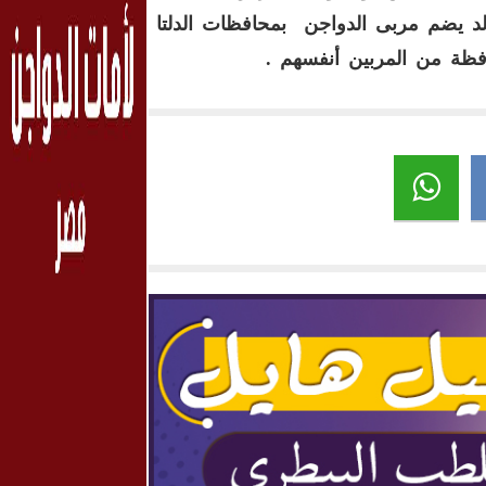
الد يضم مربى الدواجن بمحافظات الدلتا
فظة من المربين أنفسهم .