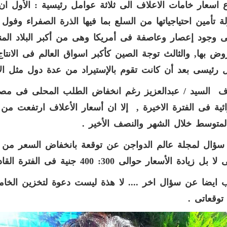
ع اسعار خامات الاعلاف الى ثلاثة عوامل رئيسية : الأول ا
ة تأمين احتياجياتها من السلع بما فيها الذرة الصفراء وفو
نى وجود إعصار وعاصفة فى أمريكا وهى من أكبر البلاد المن
وض بها, والثالث توجة الصين كأكبر اسواق العالم فى الانتاج
رئيسى بعد أن كانت تقوم بالإستيراد من عدة دول مثل الار
 السيد / عبدالعزيز رغم انخفاض الطلب المحلى فى مصر
متوسط خلال الشهر والنصف الأخير .
ؤال لمجلة عالم الدواجن عن توقعة بانخفاض السعر من ج
ل زيادة الأسعار حوالى 300: 400 جنية فى الفترة القادمة " .
 ايضا عن سؤال اخر .... لا هذة ليست دعوة لتخزين الخام
وقعاتى .