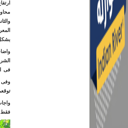
ارتفا
محاول
والثا
المعر
بشكل 
واضاف
فى ال
وفى س
توقعى لا ب
واجاب
فقط ت