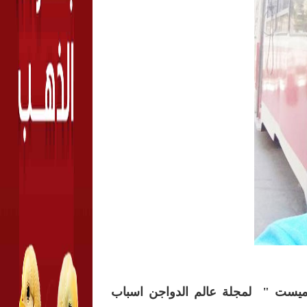
ميست " لمجلة عالم الدواجن اسباب