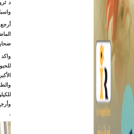
د ثرو
واسبا
أرجع 
الماض
ضحايا
واكد 
للحبو
الأكب
وأرج
.