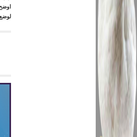
اوضح 
لوضع 