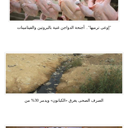
"إوعى ترميها".. أجنحة الدواجن غنية بالبروتين والفيتامينات
الصرف الصحى يغرق «الكبانون» ويدمر 30% من