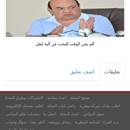
ألم يحن الوقت للبحث عن ألية لنقل
تعليقات
اضف تعليق
تصفح المجلة
أعداد مجانية
الاشتراكات وطرق السداد
اطلب بيانات شركة بيطرية
راسل كتاب المجلة
اطلب نسختك الإلكترونية
سوق الدواجن
اعداد المجلة
اتصل بنا
منتديات عالم الدواجن
بريد القراء
المكتبة البيطرية
رسائل ترويجية
أعلن معنا
سؤال وجواب