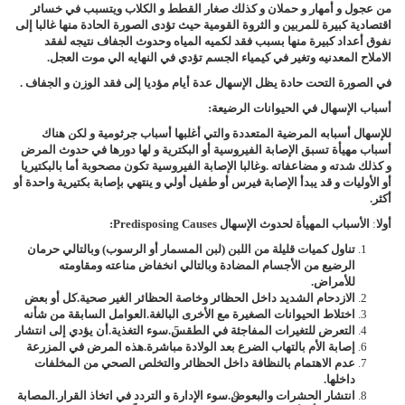
من عجول و أمهار و حملان و كذلك صغار القطط و الكلاب ويتسبب في خسائر
اقتصادية كبيرة للمربين و الثروة القومية حيث تؤدى الصورة الحادة منها غالبا إلى
نفوق أعداد كبيرة منها بسبب فقد لكميه المياه وحدوث الجفاف نتيجه لفقد
الاملاح المعدنيه وتغير في كيمياء الجسم تؤدي في النهايه الي موت العجل
.
في الصورة التحت حادة يظل الإسهال عدة أيام مؤديا إلى فقد الوزن و الجفاف
.
أسباب الإسهال في الحيوانات
الرضيعة
:
للإسهال أسبابه المرضية المتعددة والتي أغلبها أسباب جرثومية و لكن هناك
أسباب مهيأة تسبق الإصابة الفيروسية أو البكترية و لها دورها في حدوث المرض
و كذلك شدته و مضاعفاته
.
وغالبا الإصابة الفيروسية تكون مصحوبة أما بالبكتيريا
أو الأوليات و قد يبدأ الإصابة فيرس أو طفيل أولي و ينتهي بإصابة بكتيرية واحدة أو
أكثر
.
أولا
:
الأسباب المهيأة لحدوث الإسهال
Predisposing Causes
:
تناول كميات قليلة من اللبن (لبن المسمار أو الرسوب) وبالتالي حرمان
الرضيع من الأجسام المضادة وبالتالي انخفاض مناعته ومقاومته
للأمراض.
الازدحام الشديد داخل الحظائر وخاصة الحظائر الغير صحية.
كل أو بعض
اختلاط الحيوانات الصغيرة مع الأخرى البالغة.
العوامل السابقة من شأنه
التعرض للتغيرات المفاجئة في الطقس.
سوء التغذية.
أن يؤدي إلى انتشار
إصابة الأم بالتهاب الضرع بعد الولادة مباشرة.
هذه المرض في المزرعة
عدم الاهتمام بالنظافة داخل الحظائر والتخلص الصحي من المخلفات
داخلها.
انتشار الحشرات والبعوض.
سوء الإدارة و التردد في اتخاذ القرار.
المصابة