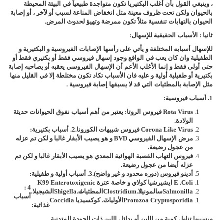
، وينبغي القول بأن أغلب البكتيريا تكون متواجدة طبيعياً في البيئة المحيطة
بالحيوان ولكن تحت ظروف معينة مثل انخفاض المناعة لسبب أو لآخر ، أو إصابة
الحيوان بالتهابات تنفسية مثلاً تكون ممرضة وتهيؤ لحدوث المرض.
ثانيا : الأسباب الحقيقية للإسهال:
للإسهال أسبابه المختلفة و يأتي على رأسها الإصابات الفيروسية و البكتيرية و
الطفيلية وان كان يعب في الواقع وجود إسهال فيروسي فقط أو بكتيري فقط أو
حتى أولى فقط و إنما الأغلب الأعم أن الإسهال الفيروسي يعقبه أو يصاحبه إصابة
بكتيرية أو طفيلية أولية و عليه فان الأسباب تكاد تكون مختلطة إلا في القليل منها
مثل الإصابة بالمطثيات التي قد لا يسبقها إصابة فيروسية .
1. أسباب فيروسية:
Rota Virus
فيروس الروتا: يعتبر من أهم أسباب نفوق الحيوانات حديثة
الولادة.
Corona Like Virus
فيروس شبيهات الكورونا.
2. أسباب بكتيرية:
مرض الإسهال الفيروسي
BVD
و هو يصيب الأبقار غالبا و لكن تم عزله
من عجول رضيعة.
فيروس التهاب القصبة الهوائية المعدي هو يصيب الأبقار غالبا و لكن تم
عزله أيضا من عجول رضيعة.
أدينو فيروس (دوره محدود و غير واضح).
3. أسباب أولية و طفيلية:
E .coli
ايشيرشيا كولاي و خاصة عترة
K99 Enterotoxigenic
4 :
Salmonilla
سالمونيلا.
Clostridium
المطثيات.
Shigella
الشيجيلا.
أسباب
Protozoa Cryptosporidia
الأوليات.
كوكسيديا
Coccidia
غذائية:
ويسببها تناول كمية من اللبن أو بدائل اللبن ذات الجودة المتدنية .