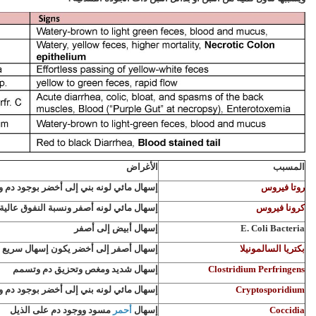
المسبب
الأغراض
روتا فيروس
إسهال مائي لونه بني إلى أخضر بوجود دم 
كرونا فيروس
إسهال مائي لونه أصفر ونسبة النفوق عالية 
E. Coli Bacteria
إسهال أبيض إلى أصفر
بكتريا السالمونيلا
إسهال أصفر إلى أخضر يكون إسهال سريع 
Clostridium Perfringens
إسهال شديد ومغص وتحزيق دم وتسمم
Cryptosporidium
إسهال مائي لونه بني إلى أخضر بوجود دم 
Coccidia
إسهال
أحمر
مسود ووجود دم على الذيل