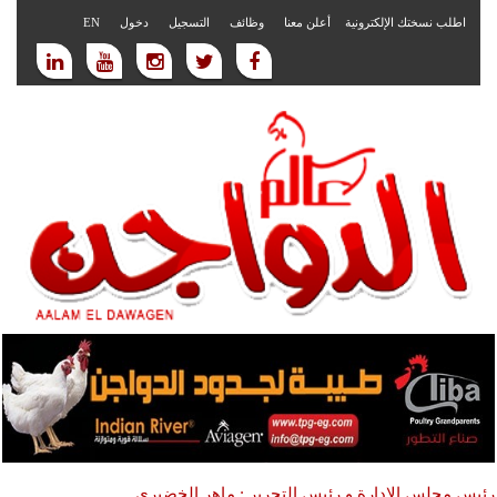
اطلب نسختك الإلكترونية
أعلن معنا
وظائف
التسجيل
دخول
EN
رئيس مجلس الادارة و رئيس التحرير : ماهر الخضيري