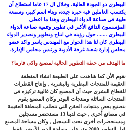
البيطرى ذو الجودة العالية، وخلال ال 17 عاما استطاع أن
يكتسب العاملين فيه خبرة جيدة، وبناء اسم كبير، وسمعة
طيبة في صناعة الدواء البيطرى وهذا ما اعطى
المؤسسون الدافع الأكبر في تطوير وتنمية صناعة الدواء
البيطرى ....... حول رؤيته في انتاج وتطوير وتصدير الدواء
البيطرى كان لنا هذا الحوار مع المهندس ياسر واكد عضو
مجلس إدارة شعبة غرفة الأدوية ورئيس مجلس الإدارة.
ما الهدف من خطة التطوير الحالية لمصنع واكى فارما؟
نقوم الأن كما شاهدت على الطبيعة انشاء المنطقة
العقيمة للمنتجات البيطرية والبشرية , وإنتاج القطرات
للقطاع البشرى حيث أن المصنع كان غالبية تركيزه في
المنتجات السائلة ومنتجات البودر وكان المصنع يقوم
بتصنيع بعض منتجات الحقن التي تتطلب المنطقة العقيمة
في مصانع أخرى , حيث لدينا 13 مستحضر مسجلين
ومستحضرات أخرى تحت التسجيل , وكان مساحة المصنع
قبل التطوير 2000 متر على مساحة الدور الأرضي فقط