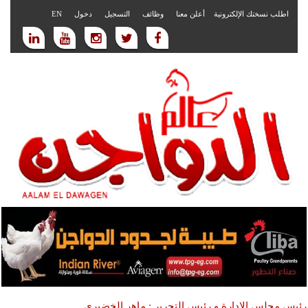
اطلب نسختك الإلكترونية
أعلن معنا
وظائف
التسجيل
دخول
EN
رئيس مجلس الادارة و رئيس التحرير : ماهر الخضيري