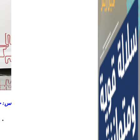
س: حج