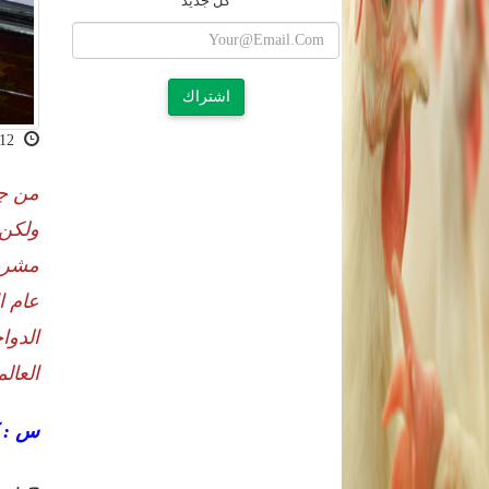
كل جديد
اشتراك
2020-11-12 12:20:04
من جد
ولكن 
مشروع
عام ا
الدوا
العال
س : ك
ج : م