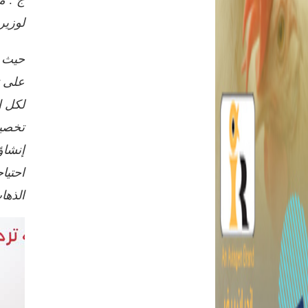
لوزير
حيث و
على ت
لكل ا
تخصيص
إنشاؤ
احتيا
الذها