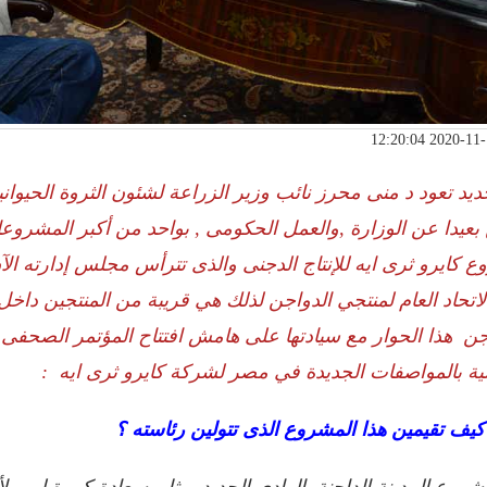
يد تعود د منى محرز نائب وزير الزراعة لشئون الثروة الحيواني
بعيدا عن الوزارة
,
والعمل الحكومى , بواحد من أكبر المشروعات
 كايرو ثرى ايه للإنتاج الدجنى والذى تترأس مجلس إدارته ال
لاتحاد العام لمنتجي الدواجن لذلك هي قريبة من المنتجين داخل
جن هذا الحوار مع سيادتها على هامش افتتاح المؤتمر الصحفى 
مية بالمواصفات الجديدة في مصر لشركة كايرو ثرى ايه :
يف تقيمين هذا المشروع الذى تتولين رئاسته ؟
شروع المدينة الداجنة بالوادى الجديد يمثل سعادة كبيرة لى , لأ