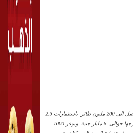
هذا المشروع ينتج حوالى 60 مليون طائر في المرحلة الأولى تصل الى 200 مليون طائر باستثمارات 2.5
مليار جنية ,ضمن استثمارات المجموعة البالغة داخل مصر وخارجها حوالى 6 مليار جنية ويوفر 1000