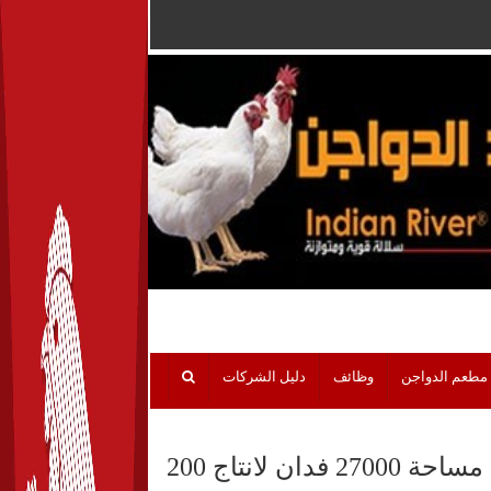
مطعم الدواجن
وظائف
دليل الشركات
د منى محرز : المشروع يتكون من 100 مزرعة على مساحة 27000 فدان لانتاج 200