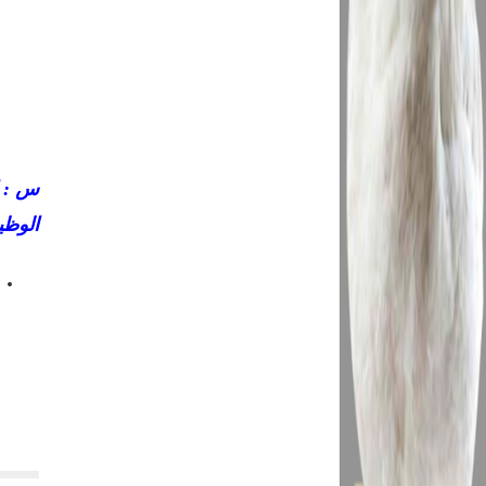
س : ا
الوظي