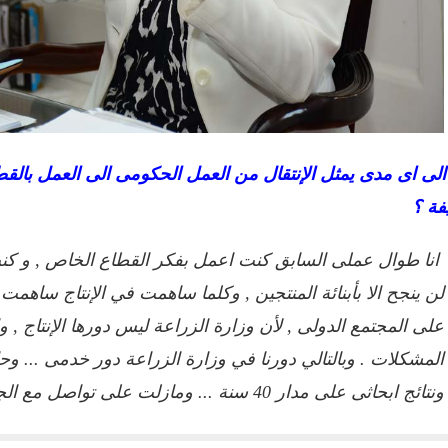
لى اى مدى يمثل الإنتقال من العمل الحكومى الى العمل بالق
فة ؟
انا طوال عملى السابق كنت اعمل بفكر القطاع الخاص , و كن
لن ينجح الا بأبنائة المنتجين , وكلما ساهمت في الإنتاج ساهم
على المجتمع الدولى , لأن وزارة الزراعة ليس دورها الإنتاج , وان
المشكلات . وبالتالي دورنا في وزارة الزراعة دور خدمى ... وح
ونتائج ابحاثى على مدار 40 سنة ... ومازلت على تواصل مع الجهات العلمية والبحثية مع زملائى السابقين