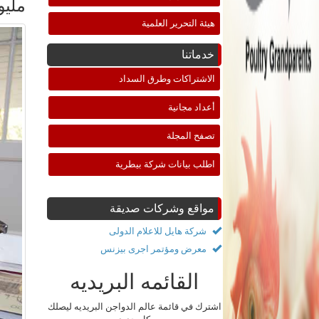
مليو
هيئة التحرير العلمية
خدماتنا
الاشتراكات وطرق السداد
أعداد مجانية
تصفح المجلة
اطلب بيانات شركة بيطرية
مواقع وشركات صديقة
شركة هايل للاعلام الدولى
معرض ومؤتمر اجرى بيزنس
القائمه البريديه
اشترك في قائمة عالم الدواجن البريديه ليصلك