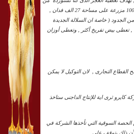
ل المشروع , بهدف تغطية العجز الذى كنا نستورده من
الدواجن وهو 60 الف طن دجاج مجمد , ويتكون المشروع من 100 مزرعة على مساحة 27 الف فدان ,
ن الجدود ( خاصة ان السلالة الجديدة
, تعطى بيض تفريخ أكثر , وتعطى أوزان
لح المزارع والمشروعة نفسة , و75 % لصالح القطاع التجارى , لان التوكيل لا يمكن
 مليون " أم " .... شركة كايرو ثرى اية للإنتاج الداجنى ستاخذ
 الحصة السوقية التي تأخذها الشركة في
لأن ذلك يتوقف على