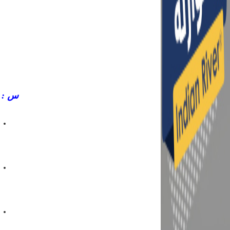
س : ه