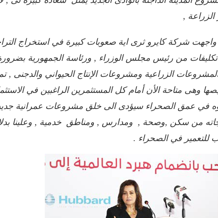
 الزراعة ,
اجهت شركة كايرو ثرى اية صعوبات كبيرة في استخراج التراخي
كليفات من رئيس مجلس الوزراء , ورئاسة الجمهورية بضرورة إ
لمشروعات الزراعية ومشروعات الإنتاج الحيواني والدجنى , تم
ها وهى متاحة الأن أمام كل المستثمرين الراغبين في الاستثمار
ه في عمق الصحراء سيؤدى الى خلق مشروعات عمرانية جديدة لإ
جاته من سكن ,وصحة , ومدارس , ومناطق خدمية , وعلينا بدلا 
ب للتعمير في الصحراء .