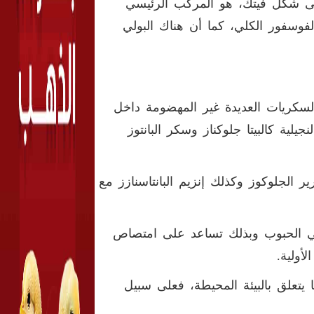
 على شكل فيتك، هو المركب الرئيسي
 النباتات، ونسبته تصل إلى 60-90 % من الفوسفور الكلي، كما أن هناك البولي
سكريات العديدة غير المهضومة داخل
لية كالبيتا جلوكناز وسكر البانتوز
ير الجلوكوز وكذلك إنزيم البانتاسنازز مع
 في الحبوب وبذلك تساعد على امتصاص
لأولية.
 يتعلق بالبيئة المحيطة، فعلى سبيل