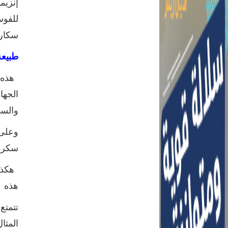
إنزيم
سكارا
طبيعة
هذه ا
الجها
والسل
وعلى 
سكر ا
هكذا 
هذه ا
تتمتع
المثال