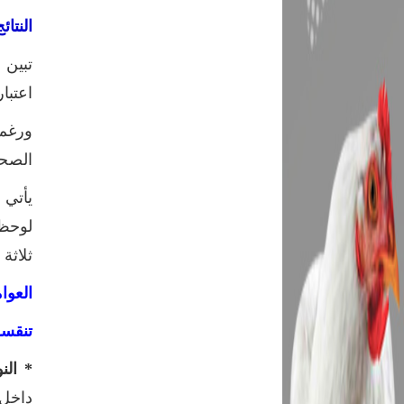
النتا
تبين 
اعتبا
ورغم 
الصحي
يأتي 
لوحظ 
ثلاثة
العوا
تنقسم
* الن
داخل 