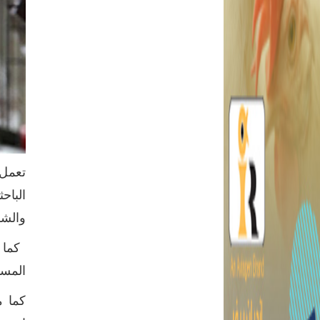
تعمل 
الباح
والشو
كما أ
المست
كما م