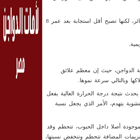
إن القيمة الغذائية للقمح والشعير، تتحسن مع عمر الطائر، لكنها تصبح أقل استجابة بعد عمر 8
مية.
عة الدواجن، حيث إن معظم علائق
ها وبالتالي سرعة نموها.
 يحدث نتيجة درجة الحرارة العالية بفعل
شوية يتهدم، الأمر الذي يجعل نسبة
لموجودة أصلا داخل الحبوب، تتحطم وقد
ا إن العديد من الإنزيمات المضافة تتحطم وتنخفض نسبتها،