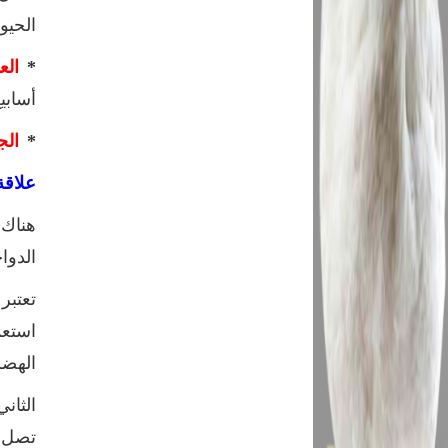
الحيو
*
الع
أسابيع
*
ال
علاقة
هناك 
الدوا
تعتبر
استعم
الهضم
الثان