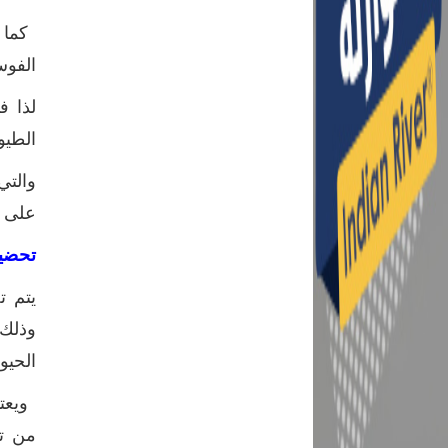
كما أ
الفوس
لذا ف
الطيو
والتي
على ا
تحضير
يتم ت
وذلك 
الحيو
ويعتب
من تأ